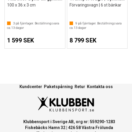
100 x 36 x 3 cm
Förvaringsvagn | 6 st bänkar
3
på fjärrlager. Beställningsvara
9
på fjärrlager. Beställningsvara
ca.
13
dagar
ca.
13
dagar
1 599 SEK
8 799 SEK
Kundcenter
Paketspårning
Retur
Kontakta oss
Klubbensport i Sverige AB, org nr: 559290-1283
Fiskebäcks Hamn 32 | 426 58 Västra Frölunda