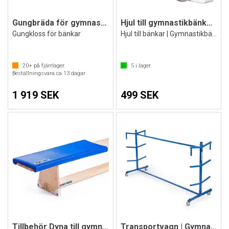
Gungbräda för gymnastikbänkar
Hjul till gymnastikbänkar | 2 st.
Gungkloss för bänkar
Hjul till bänkar | Gymnastikbänkshjul
20+
på fjärrlager.
5
i lager
Beställningsvara ca.
13
dagar
1 919 SEK
499 SEK
Tillbehör Dyna till gymnastikbänk
Transportvagn | Gymnastikbänkar