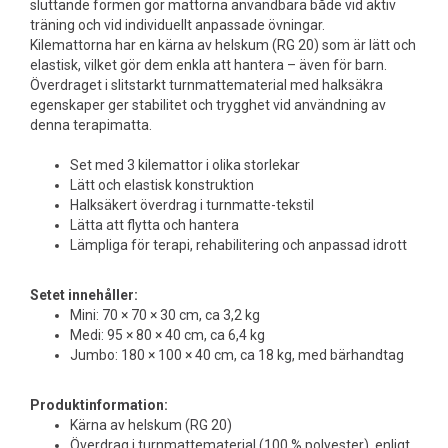
sluttande formen gör mattorna användbara både vid aktiv
träning och vid individuellt anpassade övningar.
Kilemattorna har en kärna av helskum (RG 20) som är lätt och
elastisk, vilket gör dem enkla att hantera – även för barn.
Överdraget i slitstarkt turnmattematerial med halksäkra
egenskaper ger stabilitet och trygghet vid användning av
denna terapimatta.
Set med 3 kilemattor i olika storlekar
Lätt och elastisk konstruktion
Halksäkert överdrag i turnmatte-tekstil
Lätta att flytta och hantera
Lämpliga för terapi, rehabilitering och anpassad idrott
Setet innehåller:
Mini: 70 × 70 × 30 cm, ca 3,2 kg
Medi: 95 × 80 × 40 cm, ca 6,4 kg
Jumbo: 180 × 100 × 40 cm, ca 18 kg, med bärhandtag
Produktinformation:
Kärna av helskum (RG 20)
Överdrag i turnmattematerial (100 % polyester), enligt