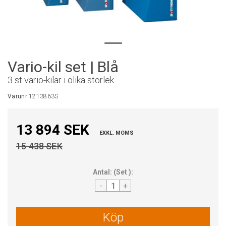
Vario-kil set | Blå
3 st vario-kilar i olika storlek
Varunr:
1213863S
13 894 SEK
EXKL. MOMS
15 438 SEK
Antal:
(
Set
):
-
+
Köp