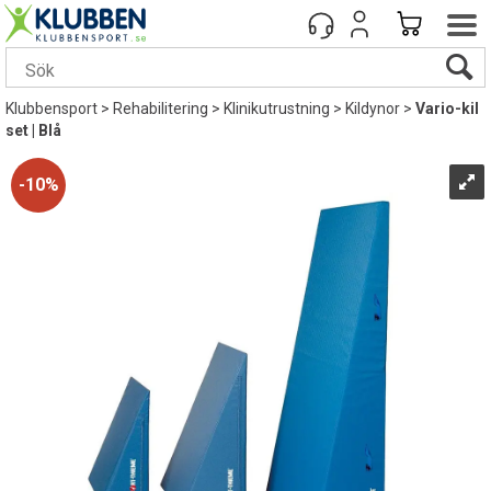
Klubbensport
>
Rehabilitering
>
Klinikutrustning
>
Kildynor
>
Vario-kil
set | Blå
10%