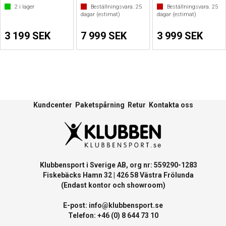
2
i lager
Beställningsvara.
25
Beställningsvara.
25
dagar (estimat)
dagar (estimat)
3 199 SEK
7 999 SEK
3 999 SEK
Kundcenter
Paketspårning
Retur
Kontakta oss
Klubbensport i Sverige AB, org nr: 559290-1283
Fiskebäcks Hamn 32 | 426 58 Västra Frölunda
(Endast kontor och showroom)
E-post:
info@klubbensport.se
Telefon: +46 (0) 8 644 73 10