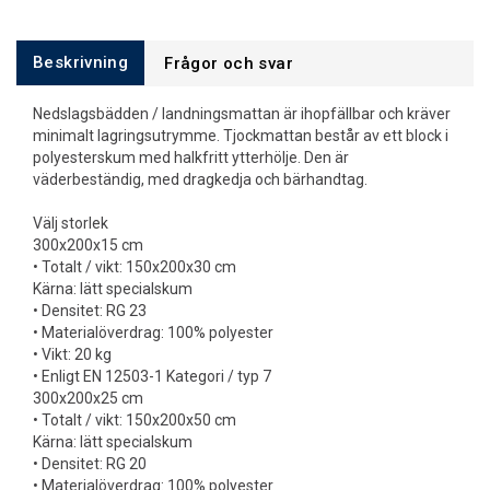
Beskrivning
Frågor och svar
Nedslagsbädden / landningsmattan är ihopfällbar och kräver
minimalt lagringsutrymme. Tjockmattan består av ett block i
polyesterskum med halkfritt ytterhölje. Den är
väderbeständig, med dragkedja och bärhandtag.
Välj storlek
300x200x15 cm
• Totalt / vikt: 150x200x30 cm
Kärna: lätt specialskum
• Densitet: RG 23
• Materialöverdrag: 100% polyester
• Vikt: 20 kg
• Enligt EN 12503-1 Kategori / typ 7
300x200x25 cm
• Totalt / vikt: 150x200x50 cm
Kärna: lätt specialskum
• Densitet: RG 20
• Materialöverdrag: 100% polyester