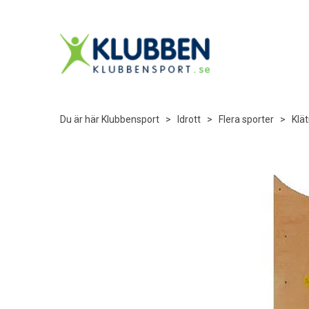
Du är här
Klubbensport
>
Idrott
>
Flera sporter
>
Klät