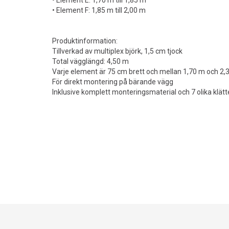
• Element E: 1,70 m till 1,85 m
• Element F: 1,85 m till 2,00 m
Produktinformation:
Tillverkad av multiplex björk, 1,5 cm tjock
Total vägglängd: 4,50 m
Varje element är 75 cm brett och mellan 1,70 m och 2,
För direkt montering på bärande vägg
Inklusive komplett monteringsmaterial och 7 olika klät