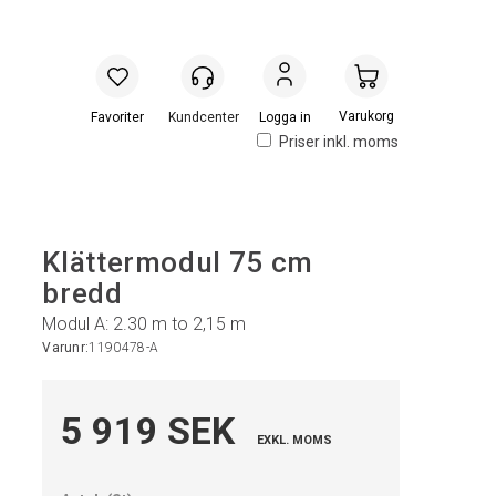
Handlevogn
Logga in
Priser inkl. moms
Klättermodul 75 cm
bredd
Modul A: 2.30 m to 2,15 m
Varunr:
1190478-A
5 919 SEK
EXKL. MOMS