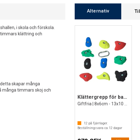
Alternativ
Ti
hallen, i skola och förskola.
timmars klättring och
, detta skapar många
må många timmars skoj och
Klättergrepp för barn 10 st. Medel
Giftfria | 8x6cm - 13x10 cm
12
på fjärrlager.
Beställningsvara ca.
12
dagar