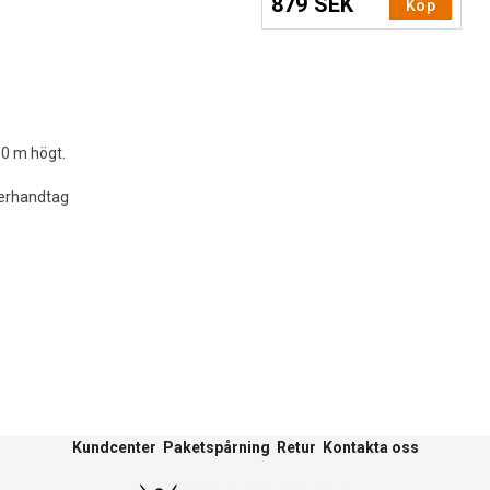
879 SEK
Köp
30 m högt.
terhandtag
Kundcenter
Paketspårning
Retur
Kontakta oss