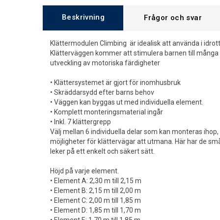
Beskrivning
Frågor och svar
Klättermodulen Climbing är idealisk att använda i idrotts
Klätterväggen kommer att stimulera barnen till många 
utveckling av motoriska färdigheter
• Klättersystemet är gjort för inomhusbruk
• Skräddarsydd efter barns behov
• Väggen kan byggas ut med individuella element.
• Komplett monteringsmaterial ingår
• Inkl. 7 klättergrepp
Välj mellan 6 individuella delar som kan monteras ihop
möjligheter för klättervägar att utmana. Här har de s
leker på ett enkelt och säkert sätt.
Höjd på varje element.
• Element A: 2,30 m till 2,15 m
• Element B: 2,15 m till 2,00 m
• Element C: 2,00 m till 1,85 m
• Element D: 1,85 m till 1,70 m