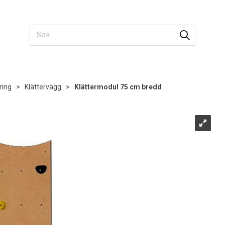
ring
>
Klättervägg
>
Klättermodul 75 cm bredd