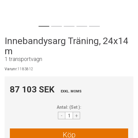
Innebandysarg Träning, 24x14
m
1 transportvagn
Varunr:
1183812
87 103 SEK
EXKL. MOMS
Antal:
(
Set
):
-
+
Köp