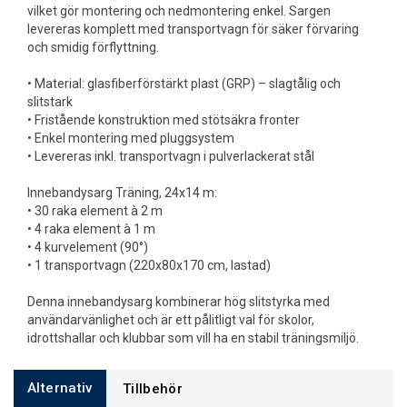
vilket gör montering och nedmontering enkel. Sargen
levereras komplett med transportvagn för säker förvaring
och smidig förflyttning.
• Material: glasfiberförstärkt plast (GRP) – slagtålig och
slitstark
• Fristående konstruktion med stötsäkra fronter
• Enkel montering med pluggsystem
• Levereras inkl. transportvagn i pulverlackerat stål
Innebandysarg Träning, 24x14 m:
• 30 raka element à 2 m
• 4 raka element à 1 m
• 4 kurvelement (90°)
• 1 transportvagn (220x80x170 cm, lastad)
Denna innebandysarg kombinerar hög slitstyrka med
användarvänlighet och är ett pålitligt val för skolor,
idrottshallar och klubbar som vill ha en stabil träningsmiljö.
Alternativ
Tillbehör