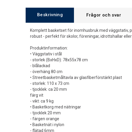
Beskrivning
Frågor och svar
Komplett basketset för inomhusbruk med väggstativ, pl
robust - perfekt för skolor, föreningar, idrottshallar eller
Produktinformation:
• Väggstativ i stål
- storlek (BxHxD): 78x55x78 cm
- blålackad
- överhäng 80 cm
• Streetbasketmåltavla av glasfiberförstärkt plast
- storlek: 110 x 73 cm
- tjocklek: ca 20 mm
färg vit
- vikt: ca 9 kg
• Basketkorg med nätringar
- tjocklek 20 mm
- färgen orange
• Basketnät i nylon
- flätad 6mm