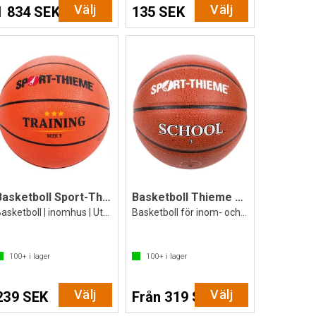
Välj
Välj
1 834 SEK
135 SEK
Basketboll Sport-Thieme Training
Basketboll Thieme School
Basketboll | inomhus | Utomhus
Basketboll för inom- och utomhusbruk
100+
i lager
100+
i lager
Välj
Välj
239 SEK
Från 319 SEK