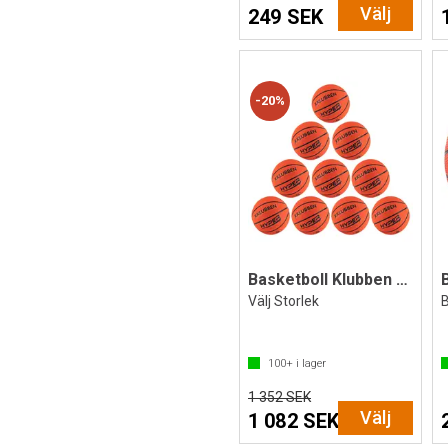
Välj
249 SEK
20%
Basketboll Klubben Hyper 10 st.
Välj Storlek
100+
i lager
1 352 SEK
Välj
1 082 SEK