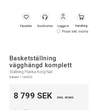
Handlevogn
Logga in
Priser inkl. moms
Basketställning
vägghängd komplett
Ställning Planka Korg Nät
Varunr:
1164800
8 799 SEK
EXKL. MOMS