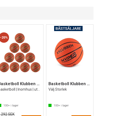
20%
Basketboll Klubben Dunk 10 st.
Basketboll Klubben Hyper
Basketboll | Inomhus | utomhus
Välj Storlek
100+
i lager
100+
i lager
2 292 SEK