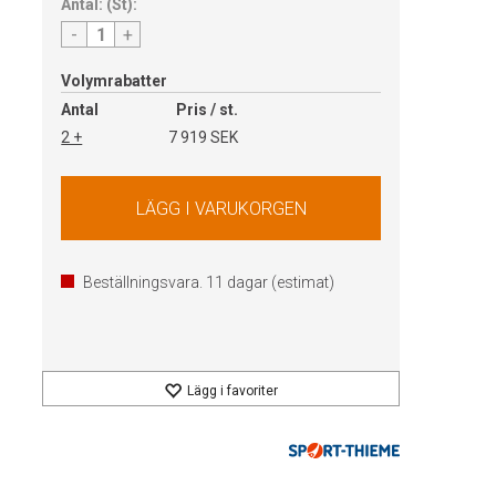
Antal:
(
St
):
-
+
Volymrabatter
Antal
Pris / st.
2 +
7 919 SEK
Beställningsvara.
11
dagar (estimat)
Lägg i favoriter