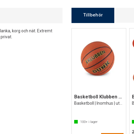
Tillbehör
anka, korg och nät. Extremt
 privat.
Basketboll Klubben Dunk
Basketboll | Inomhus | utomhus
100+
i lager