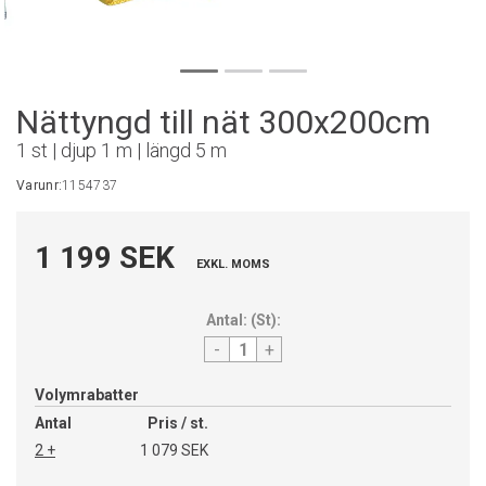
Nättyngd till nät 300x200cm
1 st | djup 1 m | längd 5 m
Varunr:
1154737
1 199 SEK
EXKL. MOMS
Antal:
(
St
):
-
+
Volymrabatter
Antal
Pris / st.
2 +
1 079 SEK