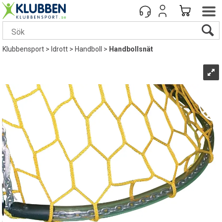
Klubbensport
>
Idrott
>
Handboll
>
Handbollsnät