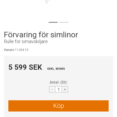
Förvaring för simlinor
Rulle för simavskiljare
Varunr:
1145410
5 599 SEK
EXKL. MOMS
Antal:
(
St
):
-
+
Köp