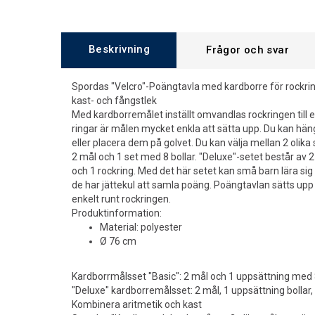
Beskrivning
Frågor och svar
Spordas "Velcro"-Poängtavla med kardborre för rockring:
kast- och fångstlek
Med kardborremålet inställt omvandlas rockringen till
ringar är målen mycket enkla att sätta upp. Du kan h
eller placera dem på golvet. Du kan välja mellan 2 olika 
2 mål och 1 set med 8 bollar. "Deluxe"-setet består av 2
och 1 rockring. Med det här setet kan små barn lära sig
de har jättekul att samla poäng. Poängtavlan sätts upp 
enkelt runt rockringen.
Produktinformation:
Material: polyester
Ø 76 cm
Kardborrmålsset "Basic": 2 mål och 1 uppsättning med 
"Deluxe" kardborremålsset: 2 mål, 1 uppsättning bollar,
Kombinera aritmetik och kast