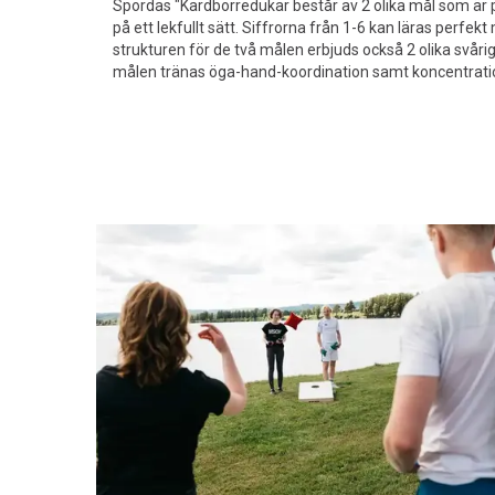
Spordas "Kardborredukar består av 2 olika mål som är p
på ett lekfullt sätt. Siffrorna från 1-6 kan läras perfek
strukturen för de två målen erbjuds också 2 olika svåri
målen tränas öga-hand-koordination samt koncentratio