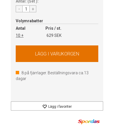
Antal:
(
Set
):
-
+
Volymrabatter
Antal
Pris / st.
10 +
629 SEK
8
på fjärrlager. Beställningsvara ca.
13
dagar
Lägg i favoriter