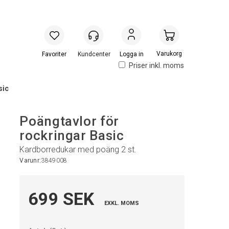
Handlevogn
Logga in
Priser inkl. moms
sic
Poängtavlor för
rockringar Basic
Kardborredukar med poäng 2 st.
Varunr:
3849008
699 SEK
EXKL. MOMS