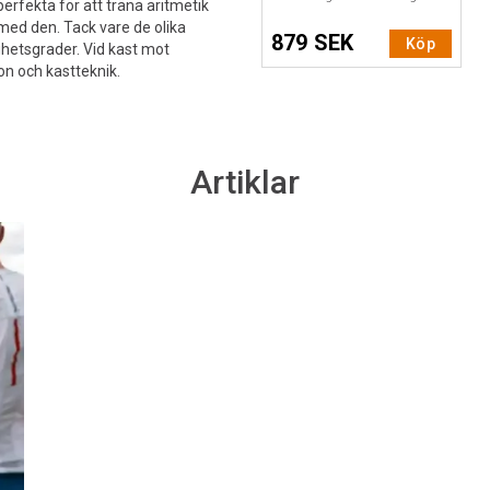
erfekta för att träna aritmetik
t med den. Tack vare de olika
879 SEK
Köp
ghetsgrader. Vid kast mot
n och kastteknik.
Artiklar