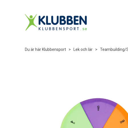
Du är här
Klubbensport
>
Lek och lär
>
Teambuilding/