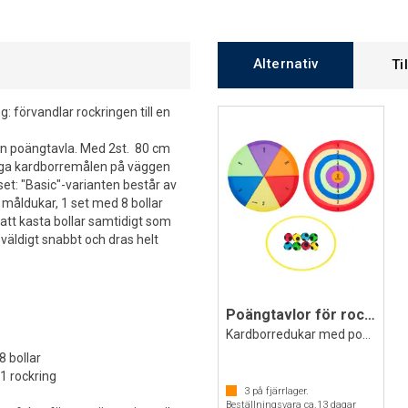
Alternativ
Ti
 förvandlar rockringen till en
 en poängtavla. Med 2st. 80 cm
änga kardborremålen på väggen
set: "Basic"-varianten består av
 måldukar, 1 set med 8 bollar
 att kasta bollar samtidigt som
väldigt snabbt och dras helt
Poängtavlor för rockringar Deluxe
Kardborredukar med poäng 2 st.
8 bollar
 1 rockring
3
på fjärrlager.
Beställningsvara ca.
13
dagar