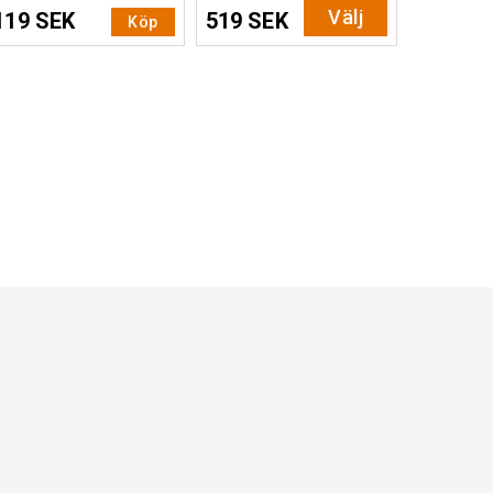
Välj
119 SEK
519 SEK
Köp