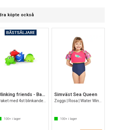
dra köpte också
Blinking friends - Badleksak som blinkar
Simväst Sea Queen
Paket med 4st blinkande djur
Zoggs | Rosa | Water Wing Vest
100+
i lager
100+
i lager