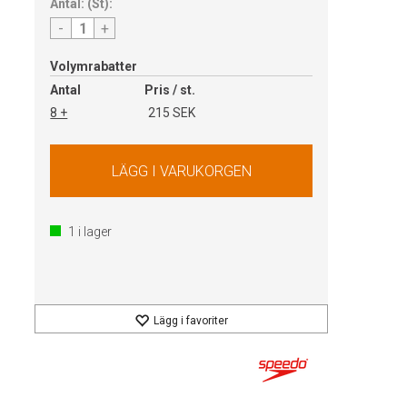
Antal:
(
St
):
-
+
Volymrabatter
Antal
Pris / st.
8 +
215 SEK
1
i lager
Lägg i favoriter