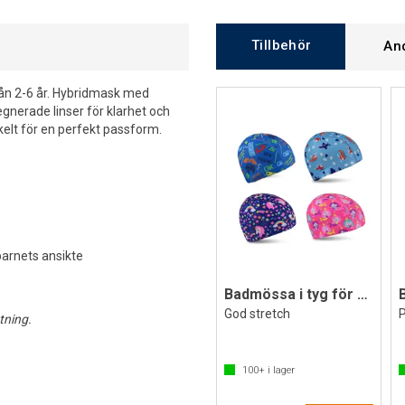
Tillbehör
An
rån 2-6 år. Hybridmask med
gnerade linser för klarhet och
elt för en perfekt passform.
arnets ansikte
Badmössa i tyg för barn
God stretch
tning.
100+
i lager