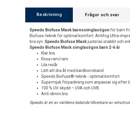
Beskrivning
Frågor och svar
Speedo Biofuse Mask barnssimglasögon
för barn f
Biofuse-teknik för optimal komfort. Antifog Ultra-impre
bra syn.
Speedo Biofuse Mask
justeras snabbt och enk
Speedo Biofuse Mask simglasögon barn 2-6 år
Klar lins
Rosa ram/ram
Lila resår
Lätt att dra åt med kardborreband
Speedo Biofuse®-teknik - optimal komfort
Supermjuk förpackning som anpassar sig efter b
100 % UV-skydd – UVA och UVB
Anti-dimm lins
Speedo är en av världens ledande tillverkare av simutrus