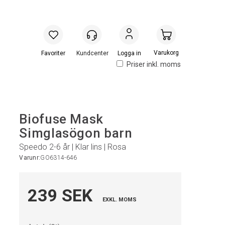
Handlevogn
Logga in
Priser inkl. moms
Biofuse Mask
Simglasögon barn
Speedo 2-6 år | Klar lins | Rosa
Varunr:
GO6314-646
239 SEK
EXKL. MOMS