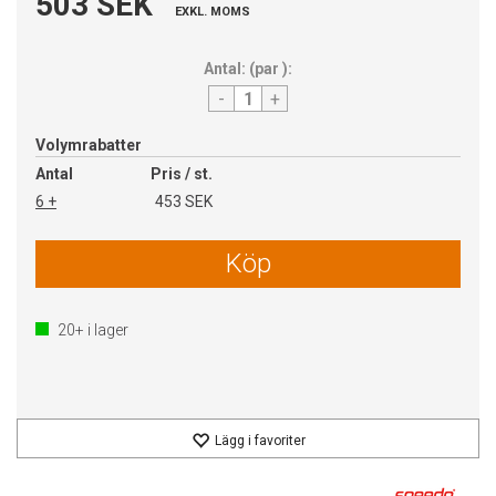
503 SEK
EXKL. MOMS
Antal:
(
par
):
-
+
Volymrabatter
Antal
Pris / st.
6 +
453 SEK
Köp
20+
i lager
Lägg i favoriter