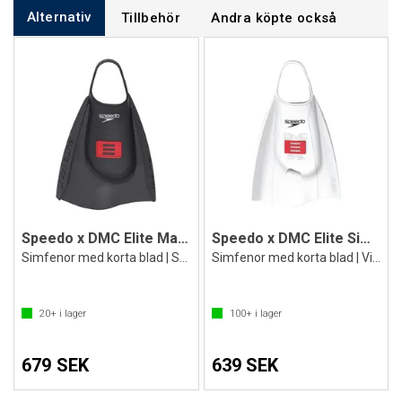
Alternativ
Tillbehör
Andra köpte också
Speedo x DMC Elite Max Simfötter
Speedo x DMC Elite Simfötter
Simfenor med korta blad | Svart/Röd
Simfenor med korta blad | Vit/Röd
20+
i lager
100+
i lager
679 SEK
639 SEK