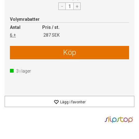
-
+
Volymrabatter
Antal
Pris / st.
6 +
287 SEK
Köp
3
i lager
Lägg i favoriter