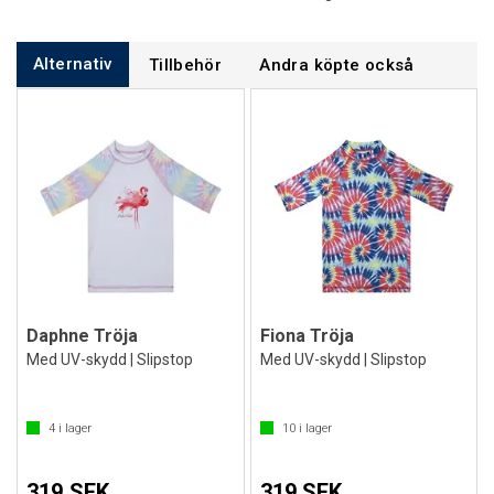
Alternativ
Tillbehör
Andra köpte också
Daphne Tröja
Fiona Tröja
Med UV-skydd | Slipstop
Med UV-skydd | Slipstop
4
i lager
10
i lager
319 SEK
319 SEK