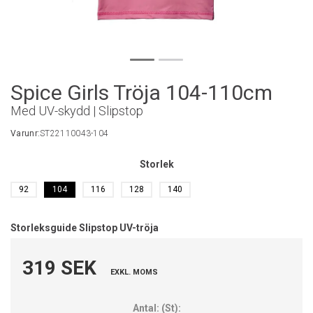
Spice Girls Tröja 104-110cm
Med UV-skydd | Slipstop
Varunr:
ST22110043-104
Storlek
92
104
116
128
140
Storleksguide Slipstop UV-tröja
319 SEK
EXKL. MOMS
Antal:
(
St
):