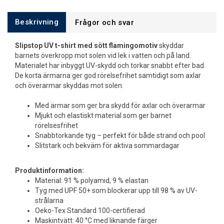
Beskrivning
Frågor och svar
Slipstop UV t-shirt med sött flamingomotiv
skyddar
barnets överkropp mot solen vid lek i vatten och på land.
Materialet har inbyggt UV-skydd och torkar snabbt efter bad.
De korta ärmarna ger god rörelsefrihet samtidigt som axlar
och överarmar skyddas mot solen.
Med ärmar som ger bra skydd för axlar och överarmar
Mjukt och elastiskt material som ger barnet
rörelsesfrihet
Snabbtorkande tyg – perfekt för både strand och pool
Slitstark och bekväm för aktiva sommardagar
Produktinformation:
Material: 91 % polyamid, 9 % elastan
Tyg med UPF 50+ som blockerar upp till 98 % av UV-
strålarna
Oeko-Tex Standard 100-certifierad
Maskintvätt: 40 °C med liknande färger