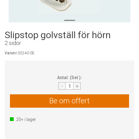
Slipstop golvställ för hörn
2 sidor
Varunr:
SS240-SE
Antal:
(
Set
):
-
+
Be om offert
20+
i lager