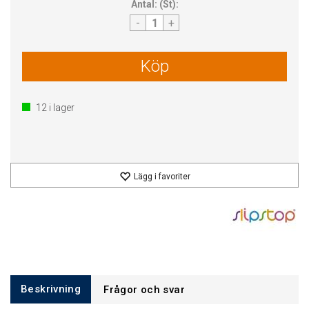
Antal:
(
St
):
-
+
Köp
12
i lager
Lägg i favoriter
Beskrivning
Frågor och svar