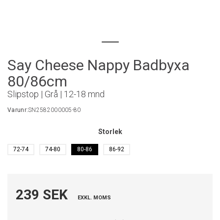
Say Cheese Nappy Badbyxa
80/86cm
Slipstop | Grå | 12-18 mnd
Varunr:
SN2582000005-80
Storlek
72-74
74-80
80-86
86-92
239 SEK
EXKL. MOMS