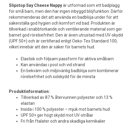
Slipstop Say Cheese Nappy
är utformad som ett badplagg
för små barn, men den har ingen inbyggd blöjfunktion. Därför
rekommenderas det att använda en badblöja under för att
säkerställa god hygien och komfort vid bad. Produkten är
tillverkad i snabbtorkande och ventilerande material som ger
barnet god rörelsefrihet. Den är även utrustad med UV-skydd
(UPF 50+) och är certifierad enligt Oeko-Tex Standard 100,
vilket innebär att den är säker för barnets hud.
Elastisk och följsam passform för aktiva småbarn
Kan användas i pool och vid strand
En bekväm och miljövänlig badblöja som kombinerar
rörelsefrihet och solskydd för de minsta
Produktinformation:
Tillverkad av 87 % återvunnen polyester och 13 %
elastan
Insida i 100 % polyester – mjuk mot barnets hud
UPF 50+ ger högt skydd mot UV-strålar
Fri från ftalater och andra skadliga kemikalier