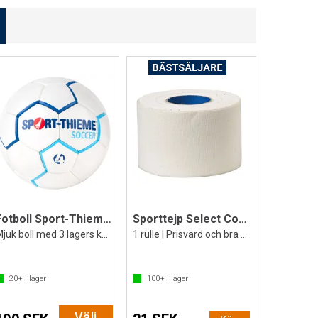
Fotboll Sport-Thieme Soccer
Sporttejp Select Coach 38 mm x 9 m
Mjuk boll med 3 lagers konstruktion
1 rulle | Prisvärd och bra sporttape
20+
i lager
100+
i lager
Välj