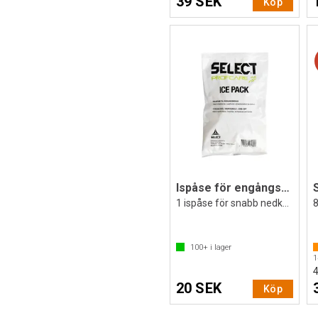
39 SEK
Köp
Ispåse för engångsbruk | 1 st
1 ispåse för snabb nedkylning
8
100+
i lager
1
20 SEK
Köp