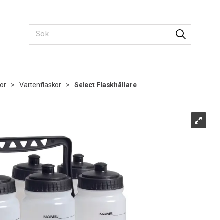
kor
>
Vattenflaskor
>
Select Flaskhållare