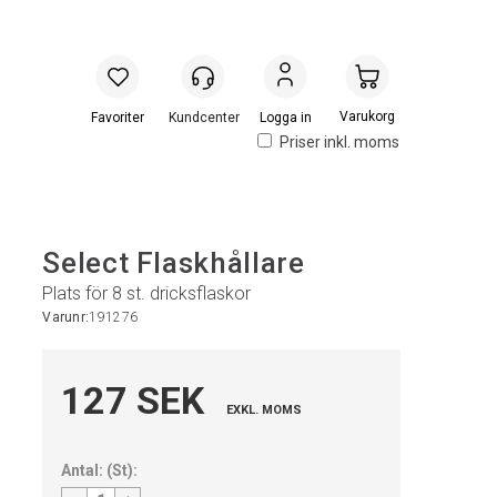
Handlevogn
Logga in
Priser inkl. moms
Select Flaskhållare
Plats för 8 st. dricksflaskor
Varunr:
191276
127 SEK
EXKL. MOMS
Antal:
(
St
):