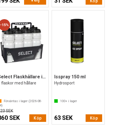
199 SEK
31 SEK
Köp
15%
Select Flaskhållare inkl. flaskor
Isspray 150 ml
 flaskor med hållare
Hydrosport
Förväntas i lager (
2026-08-
100+
i lager
4
)
423 SEK
360 SEK
63 SEK
Köp
Köp