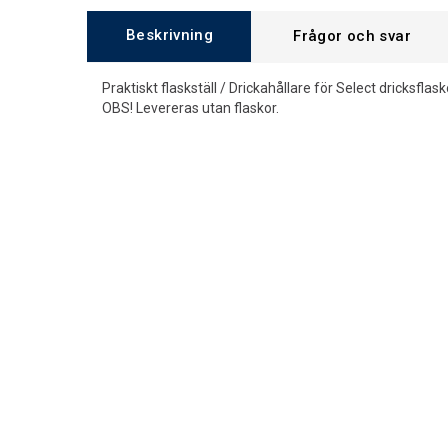
Beskrivning
Frågor och svar
Praktiskt flaskställ / Drickahållare för Select dricksflasko
OBS! Levereras utan flaskor.