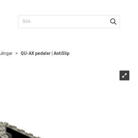
ulingar
>
QU-AX pedaler | AntiSlip