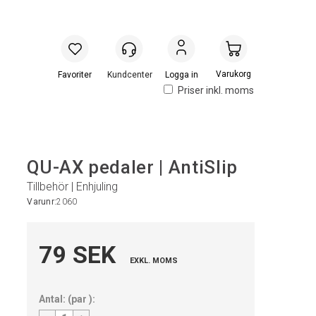
Handlevogn
Logga in
Priser inkl. moms
QU-AX pedaler | AntiSlip
Tillbehör | Enhjuling
Varunr:
2060
79 SEK
EXKL. MOMS
Antal:
(
par
):