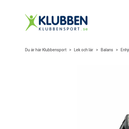
Du är här
Klubbensport
>
Lek och lär
>
Balans
>
Enhj