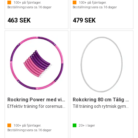
100+
på fjärrlager.
100+
på fjärrlager.
Beställningsvara ca.
16
dagar
Beställningsvara ca.
16
dagar
463 SEK
479 SEK
Rockring Power med vikt 1,4 kg
Rokckring 80 cm Tålig och slitstark
Effektiv träning för coremuskulaturen
Till träning och rytmisk gymnastik
100+
på fjärrlager.
20+
i lager
Beställningsvara ca.
16
dagar