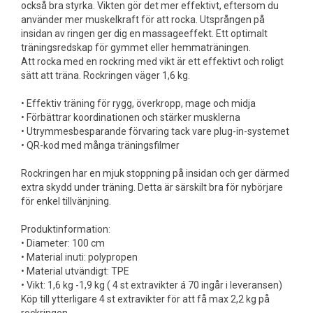
också bra styrka. Vikten gör det mer effektivt, eftersom du
använder mer muskelkraft för att rocka. Utsprången på
insidan av ringen ger dig en massageeffekt. Ett optimalt
träningsredskap för gymmet eller hemmaträningen.
Att rocka med en rockring med vikt är ett effektivt och roligt
sätt att träna. Rockringen väger 1,6 kg.
• Effektiv träning för rygg, överkropp, mage och midja
• Förbättrar koordinationen och stärker musklerna
• Utrymmesbesparande förvaring tack vare plug-in-systemet
• QR-kod med många träningsfilmer
Rockringen har en mjuk stoppning på insidan och ger därmed
extra skydd under träning. Detta är särskilt bra för nybörjare
för enkel tillvänjning.
Produktinformation:
• Diameter: 100 cm
• Material inuti: polypropen
• Material utvändigt: TPE
• Vikt: 1,6 kg -1,9 kg ( 4 st extravikter á 70 ingår i leveransen)
Köp till ytterligare 4 st extravikter för att få max 2,2 kg på