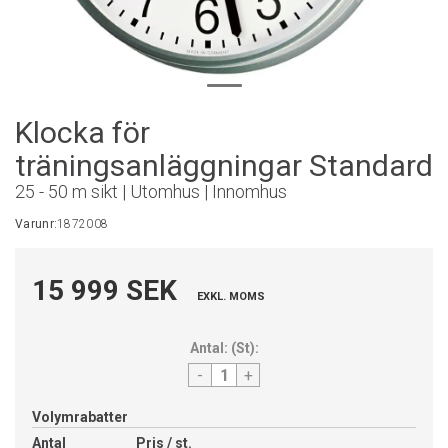
Klocka för
träningsanläggningar Standard
25 - 50 m sikt | Utomhus | Innomhus
Varunr:
1872008
15 999 SEK
EXKL. MOMS
Antal:
(
St
):
-
+
Volymrabatter
Antal
Pris / st.