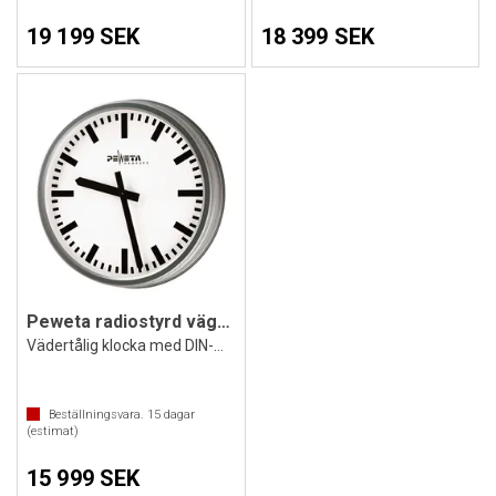
19 199 SEK
18 399 SEK
Peweta radiostyrd väggklocka Standard
Vädertålig klocka med DIN-märkning
Beställningsvara.
15
dagar
(estimat)
15 999 SEK