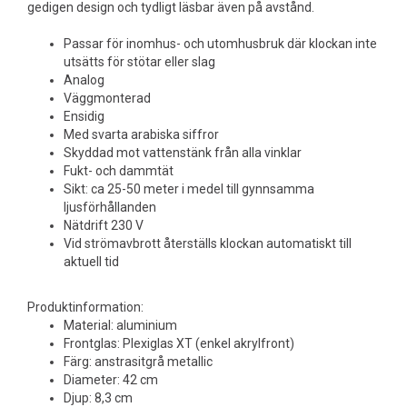
gedigen design och tydligt läsbar även på avstånd.
Passar för inomhus- och utomhusbruk där klockan inte
utsätts för stötar eller slag
Analog
Väggmonterad
Ensidig
Med svarta arabiska siffror
Skyddad mot vattenstänk från alla vinklar
Fukt- och dammtät
Sikt: ca 25-50 meter i medel till gynnsamma
ljusförhållanden
Nätdrift 230 V
Vid strömavbrott återställs klockan automatiskt till
aktuell tid
Produktinformation:
Material: aluminium
Frontglas: Plexiglas XT (enkel akrylfront)
Färg: anstrasitgrå metallic
Diameter: 42 cm
Djup: 8,3 cm