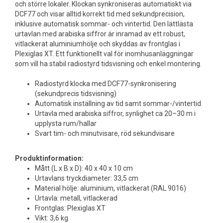
och större lokaler. Klockan synkroniseras automatiskt via
DCF77 och visar alltid korrekt tid med sekundprecision,
inklusive automatisk sommar- och vintertid. Den lättlästa
urtavlan med arabiska siffror är inramad av ett robust,
vitlackerat aluminiumhölje och skyddas av frontglas i
Plexiglas XT. Ett funktionellt val för inomhusanläggningar
som vill ha stabil radiostyrd tidsvisning och enkel montering.
Radiostyrd klocka med DCF77-synkronisering
(sekundprecis tidsvisning)
Automatisk inställning av tid samt sommar-/vintertid
Urtavla med arabiska siffror, synlighet ca 20–30 m i
upplysta rum/hallar
Svart tim- och minutvisare, röd sekundvisare
Produktinformation:
Mått (L x B x D): 40 x 40 x 10 cm
Urtavlans tryckdiameter: 33,5 cm
Material hölje: aluminium, vitlackerat (RAL 9016)
Urtavla: metall, vitlackerad
Frontglas: Plexiglas XT
Vikt: 3,6 kg