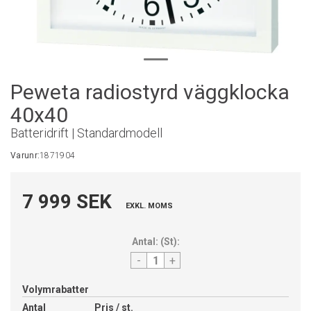
Peweta radiostyrd väggklocka
40x40
Batteridrift | Standardmodell
Varunr:
1871904
7 999 SEK
EXKL. MOMS
Antal:
(
St
):
-
+
Volymrabatter
Antal
Pris / st.