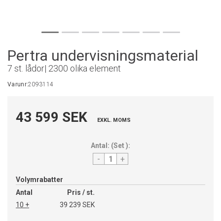
Pertra undervisningsmaterial
7 st. lådor| 2300 olika element
Varunr:
2093114
43 599 SEK
EXKL. MOMS
Antal:
(
Set
):
-
+
Volymrabatter
Antal
Pris / st.
10 +
39 239 SEK