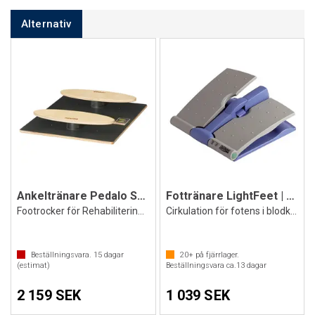
Alternativ
Ankeltränare Pedalo S5 Kreisel
Fottränare LightFeet | Foot rocker
Footrocker för Rehabilitering o styrka
Cirkulation för fotens i blodkärl
Beställningsvara.
15
dagar
20+
på fjärrlager.
(estimat)
Beställningsvara ca.
13
dagar
2 159 SEK
1 039 SEK