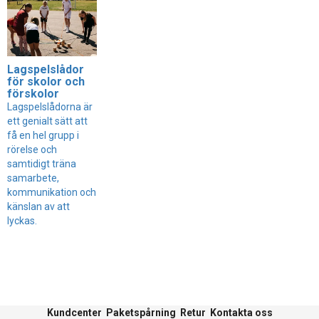
Lagspelslådor
för skolor och
förskolor
Lagspelslådorna är
ett genialt sätt att
få en hel grupp i
rörelse och
samtidigt träna
samarbete,
kommunikation och
känslan av att
lyckas.
Kundcenter
Paketspårning
Retur
Kontakta oss