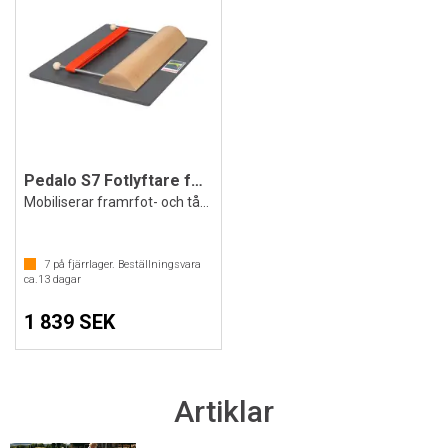
Pedalo S7 Fotlyftare för framfoten
Mobiliserar framrfot- och tåmuskulaturen
7
på fjärrlager. Beställningsvara
ca.
13
dagar
1 839 SEK
Artiklar