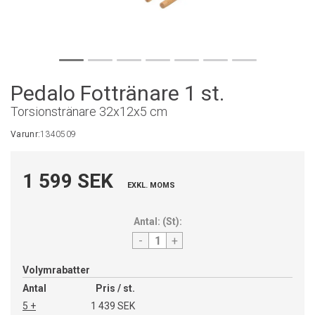
Pedalo Fottränare 1 st.
Torsionstränare 32x12x5 cm
Varunr:
1340509
1 599 SEK
EXKL. MOMS
Antal:
(
St
):
-
+
Volymrabatter
Antal
Pris / st.
5 +
1 439 SEK