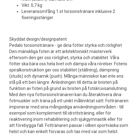
Vikt: 0,7 kg
Leveransomfång 1 st torsionstränare inklusive 2
fixeringsstänger
Skyddat design/designpatent
Pedalo torsionstränare - ge dina fötter styrka och rörlighet
Den mänskliga foten är ett arkitektoniskt mästerverk
eftersom den ger oss rörlighet, styrka och stabilitet. Våra
fötter ska bära oss hela livet och dämpa våra rörelser. Fotens
spiralkonstruktion ger oss stabilitet (ställning), dämpning
(studs) och dynamik (push). Många människor kan inte ens
stå på ett ben längre. Anledningen till detta är bristen på
funktion av foten på grund av bristen på fotskruvsanslutning.
Med den nya fottorsionstränaren kan du återaktivera dina
fotmuskler och träna på ett unikt målinriktat sätt. Fottränaren
imponerar med sina mångsidiga användningsområden - till
exempel som komplement till idrottsträning, eller för
reaktivering inom rehabilitering och sjukgymnastik eller för
att förebygga fall. Fottränaren passar i vilken sportväska som
helst och kan enkelt förvaras och tas med var som helst.