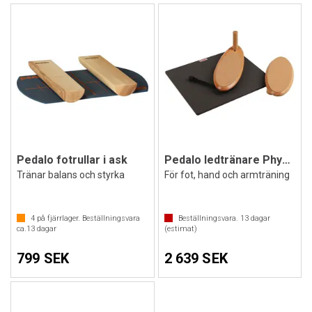
Pedalo fotrullar i ask
Pedalo ledtränare PhysioFlip
Tränar balans och styrka
För fot, hand och armträning
4
på fjärrlager. Beställningsvara
Beställningsvara.
13
dagar
ca.
13
dagar
(estimat)
799 SEK
2 639 SEK