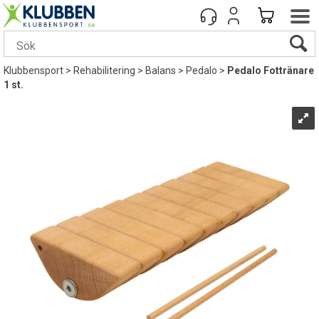
Klubbensport
>
Rehabilitering
>
Balans
>
Pedalo
>
Pedalo Fottränare
1 st.