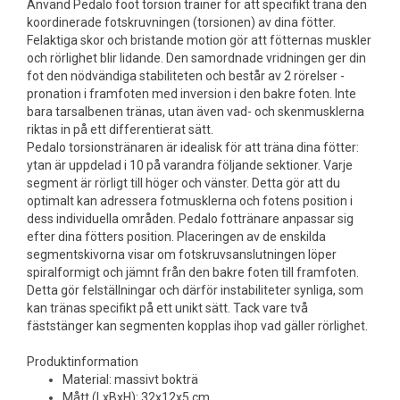
Använd Pedalo foot torsion trainer för att specifikt träna den
koordinerade fotskruvningen (torsionen) av dina fötter.
Felaktiga skor och bristande motion gör att fötternas muskler
och rörlighet blir lidande. Den samordnade vridningen ger din
fot den nödvändiga stabiliteten och består av 2 rörelser -
pronation i framfoten med inversion i den bakre foten. Inte
bara tarsalbenen tränas, utan även vad- och skenmusklerna
riktas in på ett differentierat sätt.
Pedalo torsionstränaren är idealisk för att träna dina fötter:
ytan är uppdelad i 10 på varandra följande sektioner. Varje
segment är rörligt till höger och vänster. Detta gör att du
optimalt kan adressera fotmusklerna och fotens position i
dess individuella områden. Pedalo fottränare anpassar sig
efter dina fötters position. Placeringen av de enskilda
segmentskivorna visar om fotskruvsanslutningen löper
spiralformigt och jämnt från den bakre foten till framfoten.
Detta gör felställningar och därför instabiliteter synliga, som
kan tränas specifikt på ett unikt sätt. Tack vare två
fäststänger kan segmenten kopplas ihop vad gäller rörlighet.
Produktinformation
Material: massivt bokträ
Mått (LxBxH): 32x12x5 cm