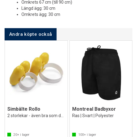
Omkrets 67 cm (till 90 cm)
Längd ägg: 30 cm
Omkrets ägg: 30 cm
Andra köpte också
Simbälte Rollo
Montreal Badbyxor
2 storlekar - även bra som dolme
Ras | Svart | Polyester
20+
i lager
100+
i lager