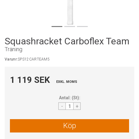
Squashracket Carboflex Team
Träning
Varunr:
SPS12CARTEAM5
1 119 SEK
EXKL. MOMS
Antal:
(
St
):
-
+
Köp