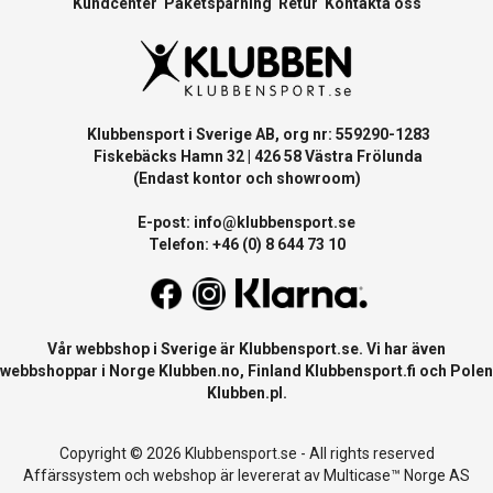
Kundcenter
Paketspårning
Retur
Kontakta oss
Klubbensport i Sverige AB, org nr: 559290-1283
Fiskebäcks Hamn 32 | 426 58 Västra Frölunda
(Endast kontor och showroom)
E-post:
info@klubbensport.se
Telefon: +46 (0) 8 644 73 10
Vår webbshop i Sverige är
Klubbensport.se
. Vi har även
webbshoppar i Norge
Klubben.no
, Finland
Klubbensport.fi
och Polen
Klubben.pl
.
Copyright © 2026 Klubbensport.se - All rights reserved
Affärssystem
och
webshop
är levererat av
Multicase™ Norge AS