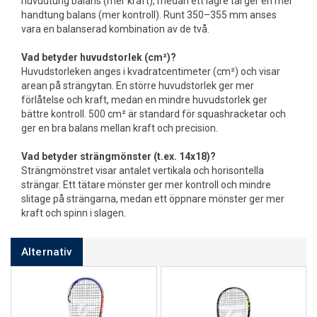
huvudtung balans (mer kraft), medan ett lägre tal ger en mer
handtung balans (mer kontroll). Runt 350–355 mm anses
vara en balanserad kombination av de två.
Vad betyder huvudstorlek (cm²)?
Huvudstorleken anges i kvadratcentimeter (cm²) och visar
arean på strängytan. En större huvudstorlek ger mer
förlåtelse och kraft, medan en mindre huvudstorlek ger
bättre kontroll. 500 cm² är standard för squashracketar och
ger en bra balans mellan kraft och precision.
Vad betyder strängmönster (t.ex. 14x18)?
Strängmönstret visar antalet vertikala och horisontella
strängar. Ett tätare mönster ger mer kontroll och mindre
slitage på strängarna, medan ett öppnare mönster ger mer
kraft och spinn i slagen.
Alternativ