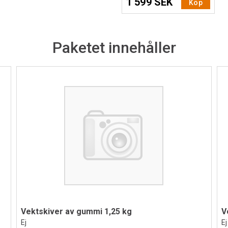
1 599 SEK
Köp
Paketet innehåller
Vektskiver av gummi 1,25 kg
V
Ej
Ej