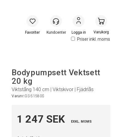
Handlevogn
Logga in
Priser inkl. moms
Bodypumpsett Vektsett
20 kg
Viktstång 140 cm | Viktskivor | Fjädrlås
Varunr:
GS-51580S
1 247 SEK
EXKL. MOMS