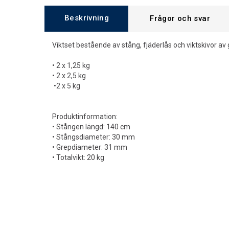
Beskrivning
Frågor och svar
Viktset bestående av stång, fjäderlås och viktskivor a
• 2 x 1,25 kg
• 2 x 2,5 kg
•2 x 5 kg
Produktinformation:
• Stången längd: 140 cm
• Stångsdiameter: 30 mm
• Grepdiameter: 31 mm
• Totalvikt: 20 kg