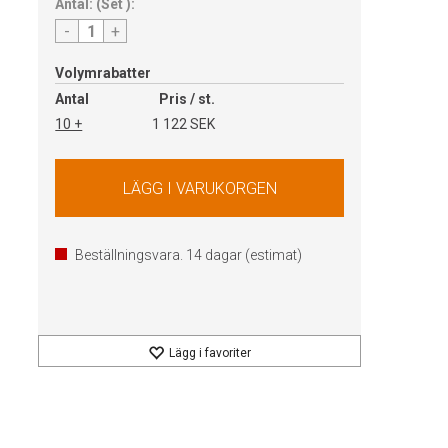
Antal:
(
Set
):
-
+
Volymrabatter
Antal
Pris / st.
10 +
1 122 SEK
Beställningsvara.
14
dagar (estimat)
Lägg i favoriter