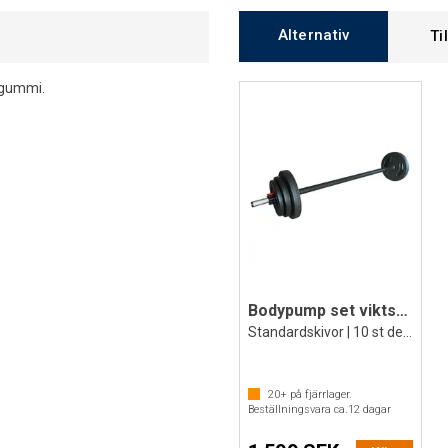
Alternativ
Ti
v gummi.
Bodypump set viktstång med skivor
Standardskivor | 10 st delar
20+
på fjärrlager.
Beställningsvara ca.
12
dagar