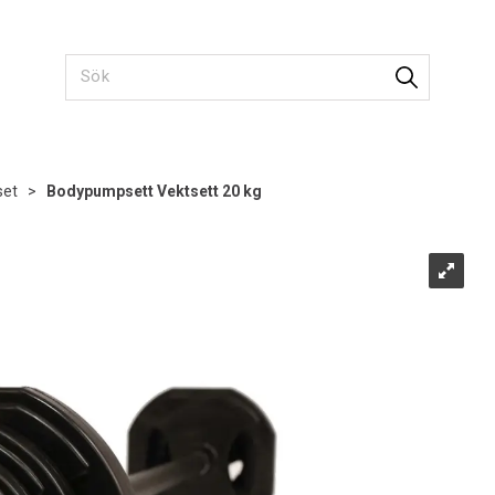
set
>
Bodypumpsett Vektsett 20 kg