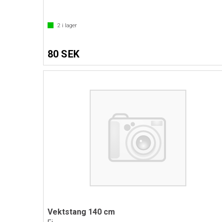
2
i lager
80 SEK
Vektstang 140 cm