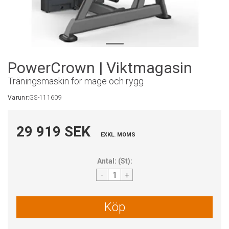
PowerCrown | Viktmagasin
Träningsmaskin för mage och rygg
Varunr:
GS-111609
29 919 SEK
EXKL. MOMS
Antal:
(
St
):
-
+
Köp