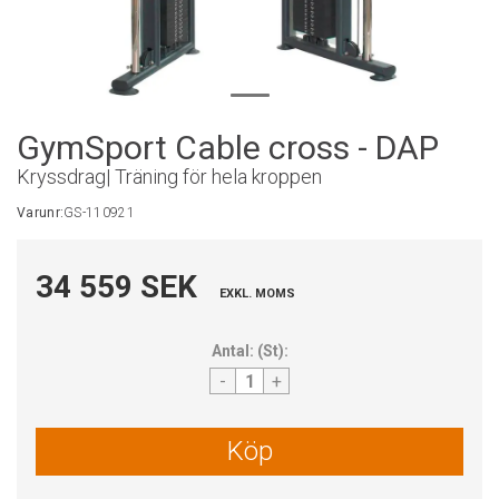
GymSport Cable cross - DAP
Kryssdrag| Träning för hela kroppen
Varunr:
GS-110921
34 559 SEK
EXKL. MOMS
Antal:
(
St
):
-
+
Köp