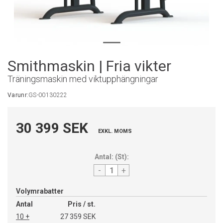
Smithmaskin | Fria vikter
Träningsmaskin med viktupphängningar
Varunr:
GS-00130222
30 399 SEK
EXKL. MOMS
Antal:
(
St
):
-
+
Volymrabatter
Antal
Pris / st.
10 +
27 359 SEK