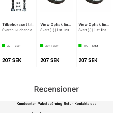
Tilbehörsset till optisk lins | svart
View Optisk lins för långsynta +
View Optisk lins för närsynta -
Svart huvudband och näsbryggor
Svart (+) | 1 st. lins
Svart (-) | 1 st. lins
20+
i lager
20+
i lager
100+
i lager
207 SEK
207 SEK
207 SEK
Recensioner
Kundcenter
Paketspårning
Retur
Kontakta oss