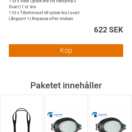
1 St x View Optisk lins för närsynta 0
Svart | 1 st. lins
1 St x Tilbehörsset till optisk lins | svart
Långsynt + | Anpassa efter önskan
622 SEK
Köp
Paketet innehåller