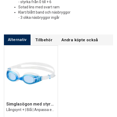
- styrka från 0 till + 6
Sotad lins med svart ram
Klart/blått band och näsbryggor
- 3 olika näsbryggor ingår
Alternativ
Tillbehör
Andra köpte också
Simglasögon med styrka till långsynta +
Långsynt + | Blå | Anpassa efter önskan