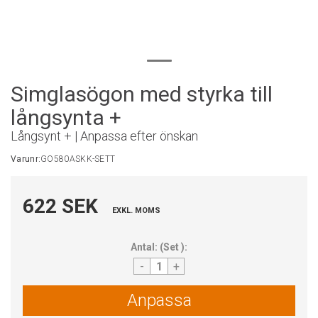
Simglasögon med styrka till
långsynta +
Långsynt + | Anpassa efter önskan
Varunr:
GO580ASKK-SETT
622 SEK
EXKL. MOMS
Antal:
(
Set
):
-
+
Anpassa