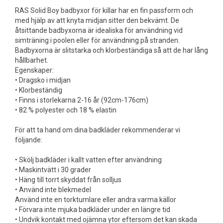
RAS Solid Boy badbyxor för killar har en fin passform och
med hjälp av att knyta midjan sitter den bekvämt. De
åtsittande badbyxorna är idealiska för användning vid
simträning i poolen eller för användning på stranden.
Badbyxorna är slitstarka och klorbeständiga så att de har lång
hållbarhet.
Egenskaper:
• Dragsko i midjan
• Klorbeständig
• Finns i storlekarna 2-16 år (92cm-176cm)
• 82 % polyester och 18 % elastin
För att ta hand om dina badkläder rekommenderar vi
följande:
• Skölj badkläder i kallt vatten efter användning
• Maskintvätt i 30 grader
• Häng till torrt skyddat från solljus
• Använd inte blekmedel
Använd inte en torktumlare eller andra varma källor
• Förvara inte mjuka badkläder under en längre tid
• Undvik kontakt med ojämna ytor eftersom det kan skada