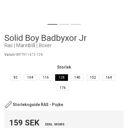
Solid Boy Badbyxor Jr
Ras | Marinblå | Boxer
Varunr:
BRT911472-128
Storlek
92
104
116
128
140
152
164
176
Storleksguide RAS - Pojke
159 SEK
EXKL. MOMS