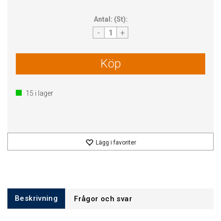
Antal:
(
St
):
-
+
Köp
15
i lager
Lägg i favoriter
Beskrivning
Frågor och svar