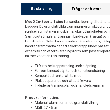
Beskrivning
Frågor och svar
Med XCo-Sports Twins
förvandlas löpning till ett he
kroppen. De granulatfyllda aluminiumrören aktiverar 
rörelser som stärker musklerna, ökar uthålligheten och 
Samtidigt stimulerar träningen bindväven (fascia) och 
koordination. Setet kan användas både utomhus, på löp
handledsremmarna ger ett säkert grepp under passet.
dynamisk och effektiv träningsform som passar löpare, 
ha mer variation i sin träning.
Effektiv helkroppsträning under löpning
För kombinerad styrke- och konditionsträning
Kompakt och enkel att ta med
Platsbesparande och lätt att förvara
Inkluderar träningsplan och handledsremmar
Produktinformation:
Material: aluminium med granulatfyllning
Mått: 27 × 5 cm