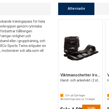
Alternativ
ltäckande träningspass för hela
överkroppen genom rytmiska
förbättrar hållningen.
främjar rörlighet och
band eller i gruppträning, och
 XCo-Sports Twins erbjuder en
motionärer och alla som vill
Viktmanschetter Ironwear variabel vikt
Hand- och ankelvikt i 2 storlekar
20+
på fjärrlager.
Beställningsvara ca.
14
dagar
B
Välj