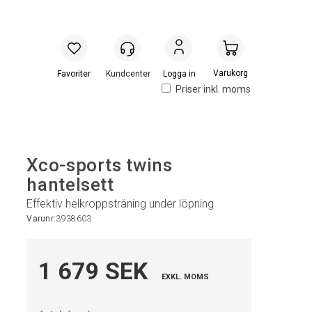
Handlevogn
Logga in
Priser inkl. moms
Xco-sports twins
hantelsett
Effektiv helkroppsträning under löpning
Varunr:
3938603
1 679 SEK
EXKL. MOMS