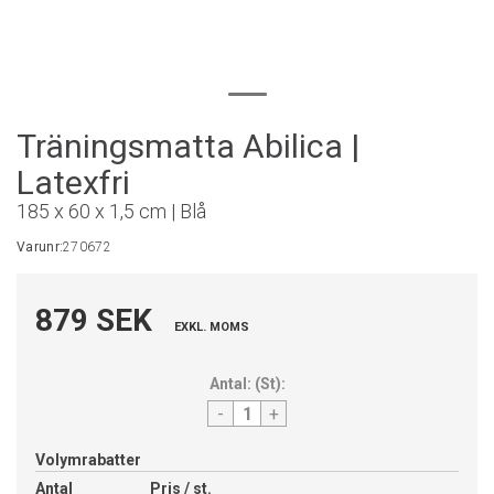
Träningsmatta Abilica |
Latexfri
185 x 60 x 1,5 cm | Blå
Varunr:
270672
879 SEK
EXKL. MOMS
Antal:
(
St
):
-
+
Volymrabatter
Antal
Pris / st.