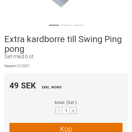
Extra kardborre till Swing Ping
pong
Set med 6 st.
Varunr:
250307
49 SEK
EXKL. MOMS
Antal:
(
Set
):
-
+
Köp