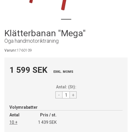
Klätterbanan "Mega"
Öga handmotorikträning
Varunr:
1760109
1 599 SEK
EXKL. MOMS
Antal:
(
St
):
-
+
Volymrabatter
Antal
Pris / st.
10 +
1 439 SEK