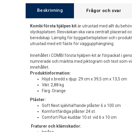
Beskrivning
Frågor och svar
Kombi första hjälpen kit
är utrustad med allt du behöv
olycksplatsen. Resväskan ska vara centralt placerad o
beredskap. Lämplig för byggarbetsplatser och i produkt
utrustad med ett fäste för väggupphängning.
Innehållet i COMBI första hjälpen-kit är förpackat i ge
numrerade och märkta med piktogram och text som vi
innehållet.
Produktinformation:
Höjd x bredd x djup: 29 cm x 39,5 cm x 13,5 cm
Vikt: 2,88 kg
Färg: Orange
Plåster:
Soft Next självhäftande plåster 6 x 100 cm
Komfortfärdiga plåster 24 st.
Comfort Plus-kuddar 10 st. vid 6 x 10 cm
Fraturer och klämskador: