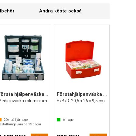
llbehör
Andra köpte också
Första hjälpenväska med innehåll
Förstahjälpenväska Flexi (med innehåll)
Medicinväska i aluminium
HxBxD: 20,5 x 26 x 9,5 cm
20+
på fjärrlager.
6
i lager
eställningsvara ca.
13
dagar