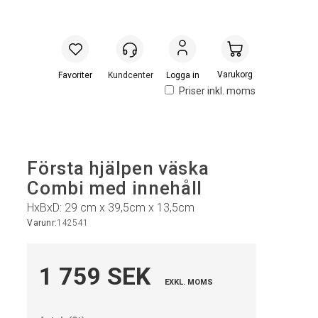
Handlevogn
Logga in
Priser inkl. moms
Första hjälpen väska
Combi med innehåll
HxBxD: 29 cm x 39,5cm x 13,5cm
Varunr:
142541
1 759 SEK
EXKL. MOMS