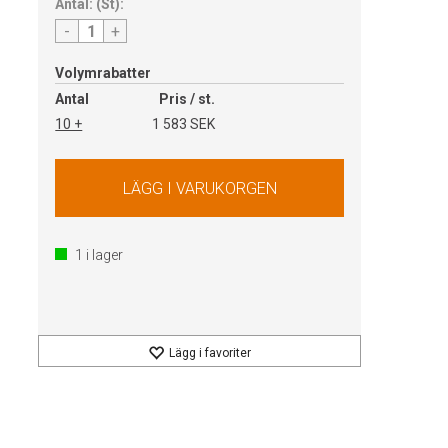
Antal:
(
St
):
-
+
Volymrabatter
Antal
Pris / st.
10 +
1 583 SEK
1
i lager
Lägg i favoriter