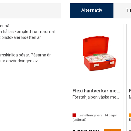
Alternativ
Ti
er på
ch hållas komplett för maximal
ionslokaler Boetten är
nomskinliga påsar. Påsarna är
sar användningen av
Flexi hantverkar medicinväska
Förstahjälpen väska med innehåll
Beställningsvara.
14
dagar
(estimat)
B