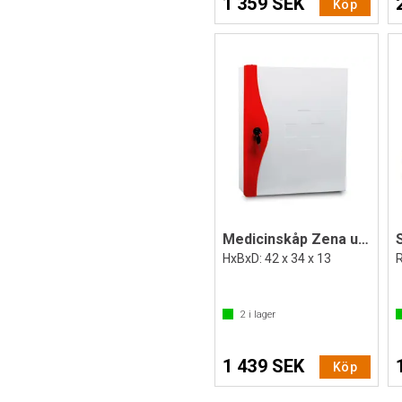
1 359 SEK
Köp
Medicinskåp Zena utan innehåll
HxBxD: 42 x 34 x 13
2
i lager
1 439 SEK
Köp