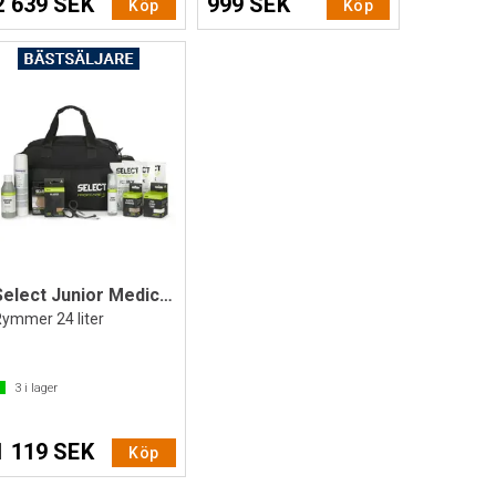
2 639 SEK
999 SEK
Köp
Köp
Select Junior Medicinväska med innehåll
Rymmer 24 liter
3
i lager
1 119 SEK
Köp