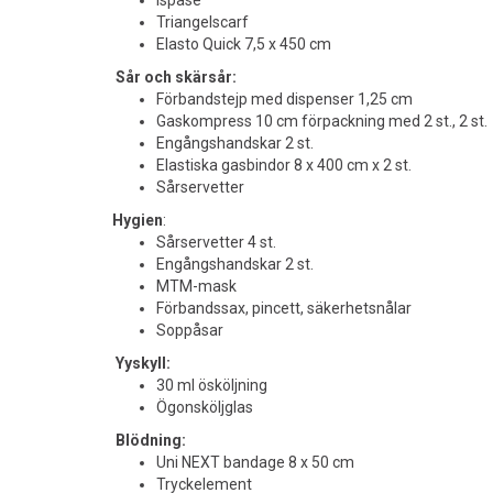
Ispåse
Triangelscarf
Elasto Quick 7,5 x 450 cm
Sår och skärsår:
Förbandstejp med dispenser 1,25 cm
Gaskompress 10 cm förpackning med 2 st., 2 st.
Engångshandskar 2 st.
Elastiska gasbindor 8 x 400 cm x 2 st.
Sårservetter
Hygien
:
Sårservetter 4 st.
Engångshandskar 2 st.
MTM-mask
Förbandssax, pincett, säkerhetsnålar
Soppåsar
Yyskyll:
30 ml ösköljning
Ögonsköljglas
Blödning:
Uni NEXT bandage 8 x 50 cm
Tryckelement