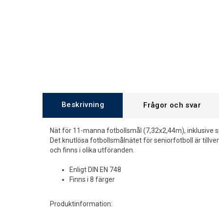
Beskrivning
Frågor och svar
Nät för 11-manna fotbollsmål (7,32x2,44m), inklusive s
Det knutlösa fotbollsmålnätet för seniorfotboll är tillv
och finns i olika utföranden.
Enligt DIN EN 748
Finns i 8 färger
Produktinformation: