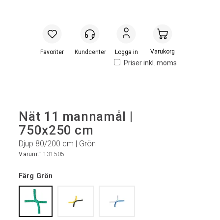
Handlevogn
Logga in
Priser inkl. moms
Nät 11 mannamål |
750x250 cm
Djup 80/200 cm | Grön
Varunr:
1131505
Färg
Grön