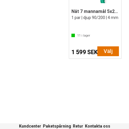
Nät 7 mannamål 5x2 m
1 par | djup 90/200 | 4 mm
11
i lager
Välj
1 599 SEK
Kundcenter
Paketspårning
Retur
Kontakta oss