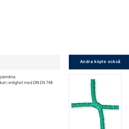
Andra köpte också
pännlina.
erkat i enlighet med DIN EN 748