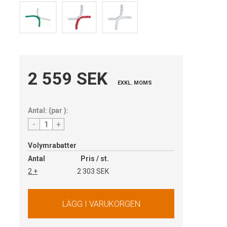
2 559 SEK
EXKL. MOMS
Antal:
(
par
):
-
+
Volymrabatter
Antal
Pris / st.
2 +
2 303 SEK