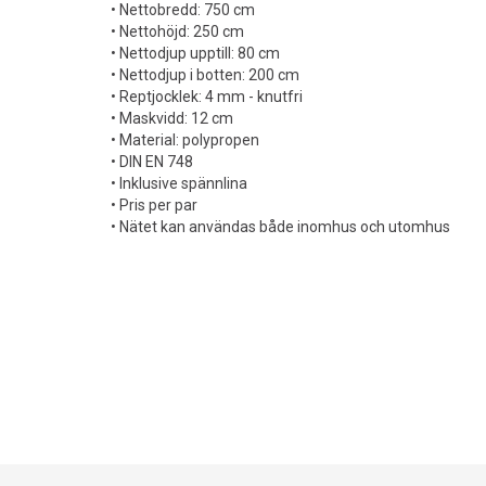
• Nettobredd: 750 cm
• Nettohöjd: 250 cm
• Nettodjup upptill: 80 cm
• Nettodjup i botten: 200 cm
• Reptjocklek: 4 mm - knutfri
• Maskvidd: 12 cm
• Material: polypropen
• DIN EN 748
• Inklusive spännlina
• Pris per par
• Nätet kan användas både inomhus och utomhus