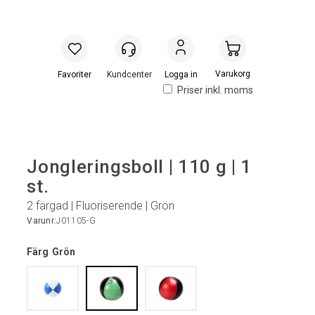
Handlevogn
Logga in
Priser inkl. moms
Jongleringsboll | 110 g | 1
st.
2 färgad | Fluoriserende | Grön
Varunr:
J01105-G
Färg
Grön