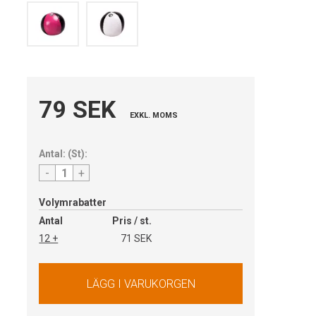
79 SEK
EXKL. MOMS
Antal:
(
St
):
-
+
Volymrabatter
Antal
Pris / st.
12 +
71 SEK