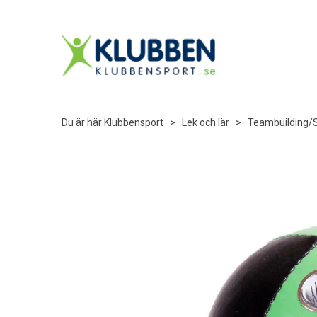
Du är här
Klubbensport
>
Lek och lär
>
Teambuilding/