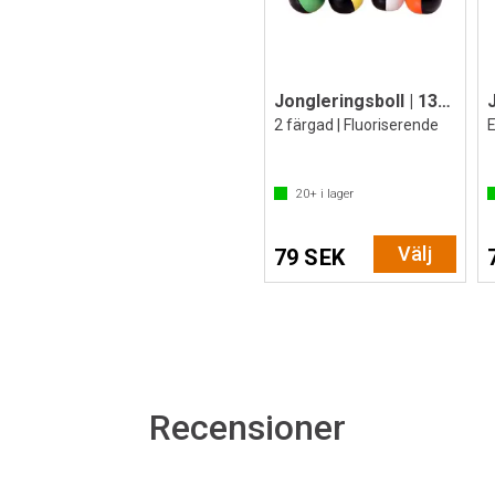
Jongleringsboll | 130 g | 1 st.
2 färgad | Fluoriserende
E
20+
i lager
Välj
79 SEK
Recensioner