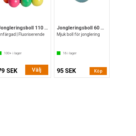
Jongleringsboll 110 g | 1 st.
Jongleringsboll 60 g | 1 st.
nfärgad | Fluoriserende
Mjuk boll för jonglering
100+
i lager
16
i lager
Välj
79 SEK
95 SEK
Köp