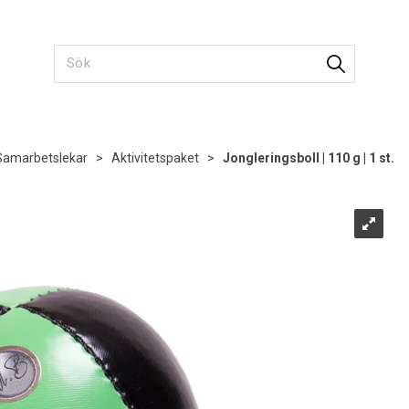
Samarbetslekar
>
Aktivitetspaket
>
Jongleringsboll | 110 g | 1 st.