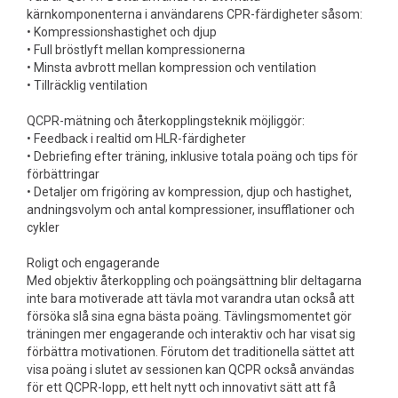
kärnkomponenterna i användarens CPR-färdigheter såsom:
• Kompressionshastighet och djup
• Full bröstlyft mellan kompressionerna
• Minsta avbrott mellan kompression och ventilation
• Tillräcklig ventilation
QCPR-mätning och återkopplingsteknik möjliggör:
• Feedback i realtid om HLR-färdigheter
• Debriefing efter träning, inklusive totala poäng och tips för
förbättringar
• Detaljer om frigöring av kompression, djup och hastighet,
andningsvolym och antal kompressioner, insufflationer och
cykler
Roligt och engagerande
Med objektiv återkoppling och poängsättning blir deltagarna
inte bara motiverade att tävla mot varandra utan också att
försöka slå sina egna bästa poäng. Tävlingsmomentet gör
träningen mer engagerande och interaktiv och har visat sig
förbättra motivationen. Förutom det traditionella sättet att
visa poäng i slutet av sessionen kan QCPR också användas
för ett QCPR-lopp, ett helt nytt och innovativt sätt att få