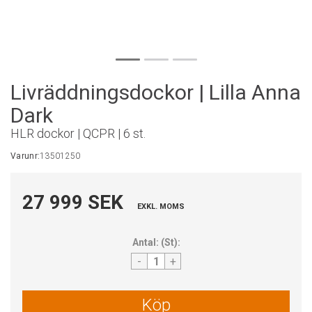
Livräddningsdockor | Lilla Anna
Dark
HLR dockor | QCPR | 6 st.
Varunr:
13501250
27 999 SEK
EXKL. MOMS
Antal:
(
St
):
-
+
Köp