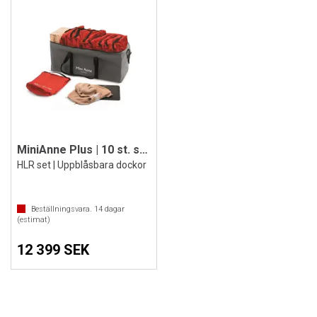
MiniAnne Plus | 10 st. set
HLR set | Uppblåsbara dockor
Beställningsvara.
14
dagar
(estimat)
12 399 SEK