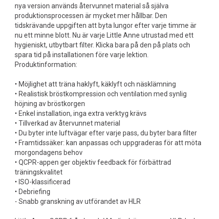
nya version används återvunnet material så själva
produktionsprocessen är mycket mer hållbar. Den
tidskrävande uppgiften att byta lungor efter varje timme är
nu ett minne blott. Nu är varje Little Anne utrustad med ett
hygieniskt, utbytbart filter. Klicka bara på den på plats och
spara tid på installationen före varje lektion.
Produktinformation:
• Möjlighet att träna haklyft, käklyft och näsklämning
• Realistisk bröstkompression och ventilation med synlig
höjning av bröstkorgen
• Enkel installation, inga extra verktyg krävs
• Tillverkad av återvunnet material
• Du byter inte luftvägar efter varje pass, du byter bara filter
• Framtidssäker: kan anpassas och uppgraderas för att möta
morgondagens behov
• QCPR-appen ger objektiv feedback för förbättrad
träningskvalitet
• ISO-klassificerad
• Debriefing
- Snabb granskning av utförandet av HLR