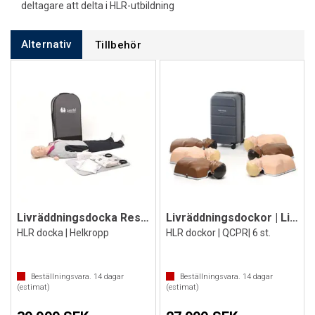
deltagare att delta i HLR-utbildning
Alternativ
Tillbehör
Livräddningsdocka Resusci Anne QCPR
Livräddningsdockor | Lilla Anna Combo
HLR docka | Helkropp
HLR dockor | QCPR| 6 st.
Beställningsvara.
14
dagar
Beställningsvara.
14
dagar
(estimat)
(estimat)