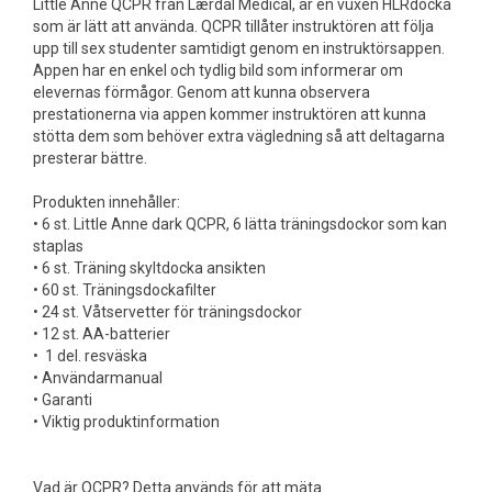
Little Anne QCPR från Lærdal Medical, är en vuxen HLRdocka
som är lätt att använda. QCPR tillåter instruktören att följa
upp till sex studenter samtidigt genom en instruktörsappen.
Appen har en enkel och tydlig bild som informerar om
elevernas förmågor. Genom att kunna observera
prestationerna via appen kommer instruktören att kunna
stötta dem som behöver extra vägledning så att deltagarna
presterar bättre.
Produkten innehåller:
• 6 st. Little Anne dark QCPR, 6 lätta träningsdockor som kan
staplas
• 6 st. Träning skyltdocka ansikten
• 60 st. Träningsdockafilter
• 24 st. Våtservetter för träningsdockor
• 12 st. AA-batterier
• 1 del. resväska
• Användarmanual
• Garanti
• Viktig produktinformation
Vad är QCPR? Detta används för att mäta