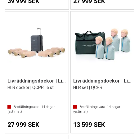
39 999 SEK
27 999 SEK
Livräddningsdockor | Lilla Anna Light
Livräddningsdockor | Little Junior 4st.
HLR dockor | QCPR | 6 st.
HLR set | QCPR
Beställningsvara.
14
dagar
Beställningsvara.
14
dagar
(estimat)
(estimat)
27 999 SEK
13 599 SEK