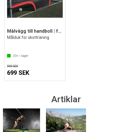
Målvägg till handboll | fotboll 3x2 m
Målduk för skotträning
20+
i lager
999 SEK
699 SEK
Artiklar