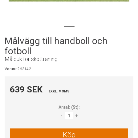
Målvägg till handboll och
fotboll
Målduk för skotträning
Varunr:
263143
639 SEK
EXKL. MOMS
Antal:
(
St
):
-
+
Köp