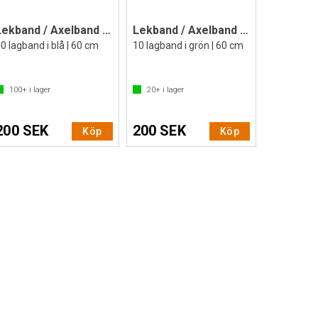
Lekband / Axelband Senior 10 st
Lekband / Axelband Senior 10 st
0 lagband i blå | 60 cm
10 lagband i grön | 60 cm
100+
i lager
20+
i lager
200 SEK
200 SEK
Köp
Köp