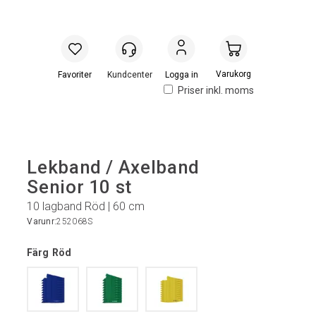
Handlevogn
Logga in
Priser inkl. moms
Lekband / Axelband
Senior 10 st
10 lagband Röd | 60 cm
Varunr:
252068S
Färg
Röd