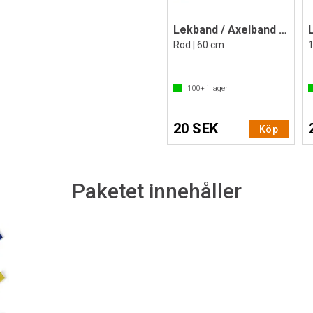
Lekband / Axelband 1 st
Röd | 60 cm
1
100+
i lager
20 SEK
Köp
Paketet innehåller