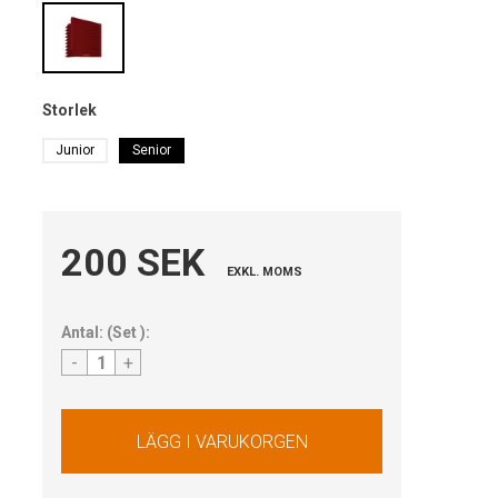
Storlek
Junior
Senior
200 SEK
EXKL. MOMS
Antal:
(
Set
):
-
+