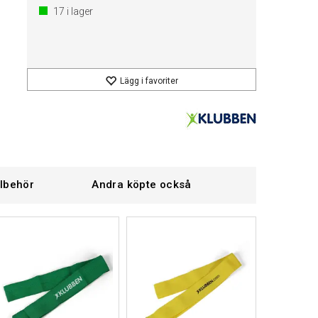
17
i lager
Lägg i favoriter
llbehör
Andra köpte också