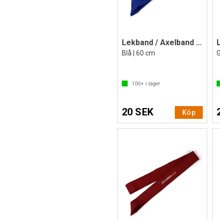
Lekband / Axelband 1 st
Blå | 60 cm
G
100+
i lager
20 SEK
Köp