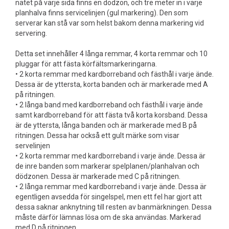
nätet på varje sida finns en dödzon, och tre meter in i varje
planhalva finns servicelinjen (gul markering). Den som
serverar kan stå var som helst bakom denna markering vid
servering.
Detta set innehåller 4 långa remmar, 4 korta remmar och 10
pluggar för att fästa körfältsmarkeringarna.
• 2 korta remmar med kardborreband och fästhål i varje ände.
Dessa är de yttersta, korta banden och är markerade med A
på ritningen.
• 2 långa band med kardborreband och fästhål i varje ände
samt kardborreband för att fästa två korta korsband. Dessa
är de yttersta, långa banden och är markerade med B på
ritningen. Dessa har också ett gult märke som visar
servelinjen
• 2 korta remmar med kardborreband i varje ände. Dessa är
de inre banden som markerar spelplanen/planhalvan och
dödzonen. Dessa är markerade med C på ritningen.
• 2 långa remmar med kardborreband i varje ände. Dessa är
egentligen avsedda för singelspel, men ett fel har gjort att
dessa saknar anknytning till resten av banmärkningen. Dessa
måste därför lämnas lösa om de ska användas. Markerad
med D på ritningen.