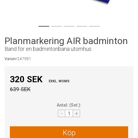
Planmarkering AIR badminton
Band för en badmintonbana utomhus
Varunr:
247591
320 SEK
EXKL. MOMS
639 SEK
Antal:
(
Set
):
-
+
Köp