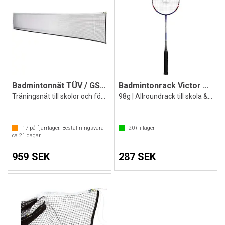
Badmintonnät TÜV / GS certifierat
Badmintonrack Victor Allround
Träningsnät till skolor och föreningar
98g | Allroundrack till skola & fritid
17
på fjärrlager. Beställningsvara
20+
i lager
ca.
21
dagar
959 SEK
287 SEK