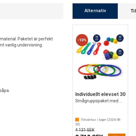
Alternativ
Ti
kmaterial. Paketet är perfekt
10%
amt vanlig undervisning.
 såpa.
Individuellt elevset 30
Smågruppspaket med material till 30 elev
Förväntas i lager (
2026-08-
28
)
4 131 SEK