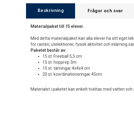
Beskrivning
Frågor och svar
Materialpaket till 15 elever.
Med detta materialpaket kan alla elever ha sitt eget le
för rasten, utelektioner, fysisk aktivitet och inlärning s
Paketet består av:
15 st. Freeball 5,5 cm
15 st. hopprep 3m
15 st. tärningar 4x4x4 cm
20 st. koordinationsringar 45cm
Materialet i paketet kan enkelt tvättas med vatten och