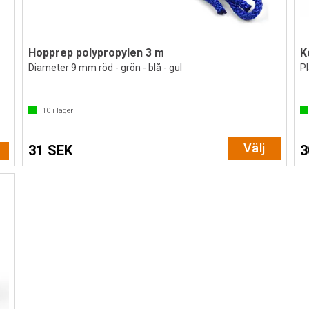
Hopprep polypropylen 3 m
K
Diameter 9 mm röd - grön - blå - gul
Pl
10
i lager
Välj
31 SEK
3