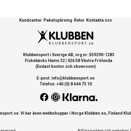
Kundcenter
Paketspårning
Retur
Kontakta oss
Klubbensport i Sverige AB, org nr: 559290-1283
Fiskebäcks Hamn 32 | 426 58 Västra Frölunda
(Endast kontor och showroom)
E-post:
info@klubbensport.se
Telefon: +46 (0) 8 644 73 10
nsport.se
. Vi har även webbshoppar i Norge
Klubben.no
, Finland
Klu
 reserved
Affärssystem
och
webshop
ä