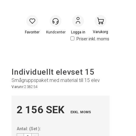
Handlevogn
Logga in
Priser inkl. moms
Individuellt elevset 15
Smågruppspaket med material till 15 elev
Varunr:
238254
2 156 SEK
EXKL. MOMS
Antal:
(
Set
):