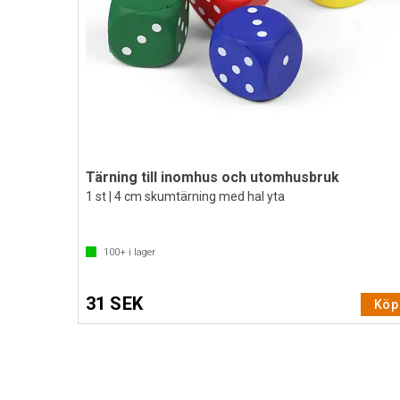
Tärning till inomhus och utomhusbruk
1 st | 4 cm skumtärning med hal yta
100+
i lager
31 SEK
Köp