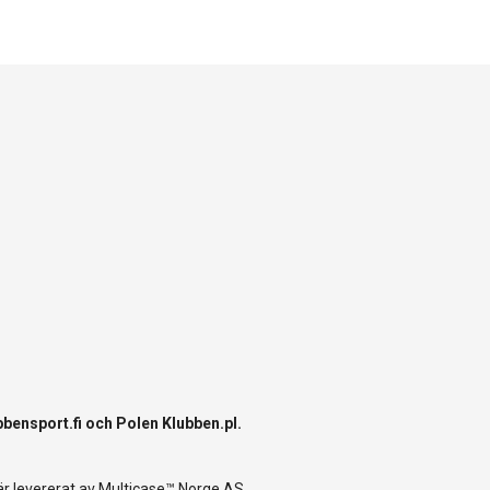
bbensport.fi
och Polen
Klubben.pl
.
r levererat av
Multicase™ Norge AS