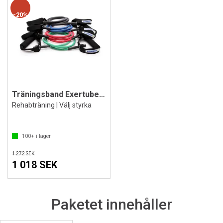
20%
Träningsband Exertube med handtag 10 st.
Rehabträning | Välj styrka
100+
i lager
1 272 SEK
1 018 SEK
Paketet innehåller