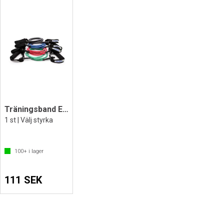
Träningsband Exertube med handtag
1 st | Välj styrka
100+
i lager
111 SEK