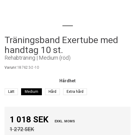
Träningsband Exertube med
handtag 10 st.
Rehabträning | Medium (röd)
Varunr:
187623-2-10
Hårdhet
Lätt
Medium
Hård
Extra hård
1 018 SEK
EXKL. MOMS
1 272 SEK