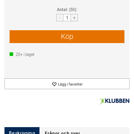
Antal:
(
St
):
-
+
Köp
20+
i lager
Lägg i favoriter
Beskrivning
Frågor och svar