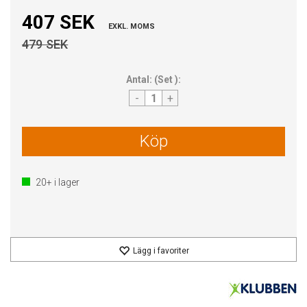
407 SEK
EXKL. MOMS
479 SEK
Antal:
(
Set
):
-
+
Köp
20+
i lager
Lägg i favoriter