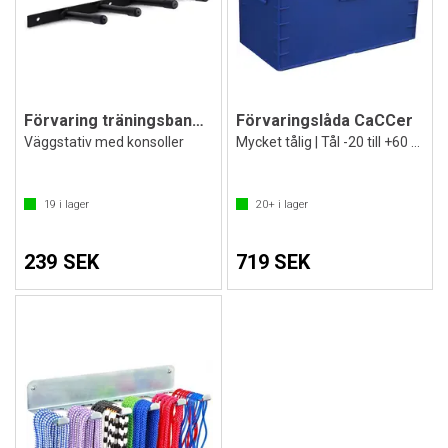
Förvaring träningsband och hopprep
Förvaringslåda CaCCer
Väggstativ med konsoller
Mycket tålig | Tål -20 till +60 grader
19
i lager
20+
i lager
239 SEK
719 SEK