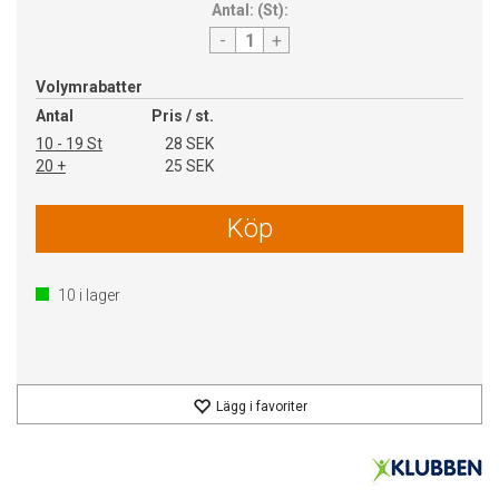
Antal:
(
St
):
-
+
Volymrabatter
Antal
Pris / st.
10 - 19 St
28 SEK
20 +
25 SEK
Köp
10
i lager
Lägg i favoriter