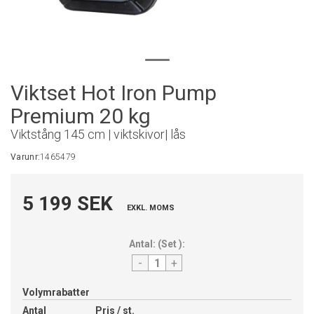
Viktset Hot Iron Pump
Premium 20 kg
Viktstång 145 cm | viktskivor| lås
Varunr:
1465479
5 199 SEK
EXKL. MOMS
Antal:
(
Set
):
-
+
Volymrabatter
Antal
Pris / st.