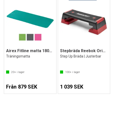
Airex Fitline matta 180x60x1 cm
Stepbräda Reebok Originalet
Träningsmatta
Step Up Bräda | Justerbar
20+
i lager
100+
i lager
Från 879 SEK
1 039 SEK