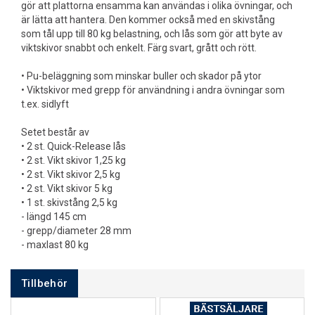
gör att plattorna ensamma kan användas i olika övningar, och
är lätta att hantera. Den kommer också med en skivstång
som tål upp till 80 kg belastning, och lås som gör att byte av
viktskivor snabbt och enkelt. Färg svart, grått och rött.
• Pu-beläggning som minskar buller och skador på ytor
• Viktskivor med grepp för användning i andra övningar som
t.ex. sidlyft
Setet består av
• 2 st. Quick-Release lås
• 2 st. Vikt skivor 1,25 kg
• 2 st. Vikt skivor 2,5 kg
• 2 st. Vikt skivor 5 kg
• 1 st. skivstång 2,5 kg
- längd 145 cm
- grepp/diameter 28 mm
- maxlast 80 kg
Tillbehör