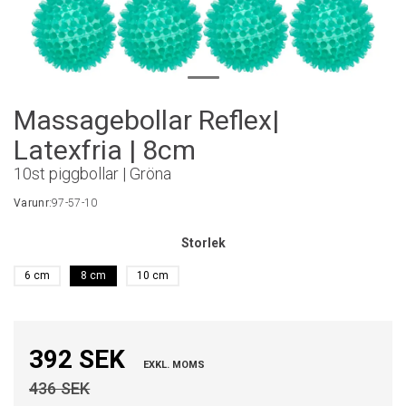
Massagebollar Reflex|
Latexfria | 8cm
10st piggbollar | Gröna
Varunr:
97-57-10
Storlek
6 cm
8 cm
10 cm
392 SEK
EXKL. MOMS
436 SEK