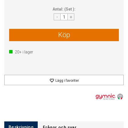
Antal:
(
Set
):
-
+
Köp
20+
i lager
Lägg i favoriter
Beskrivning
Frågor och svar