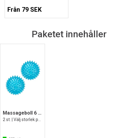
Från 79 SEK
Paketet innehåller
Massageboll 6 till 10 cm | Hård
2 st. | Välj storlek på piggbollarna