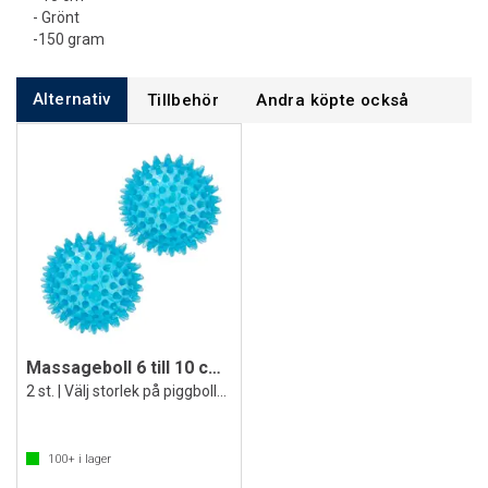
- Grönt
-150 gram
Alternativ
Tillbehör
Andra köpte också
Massageboll 6 till 10 cm | Hård
2 st. | Välj storlek på piggbollarna
100+
i lager