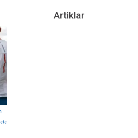
Artiklar
h
bete