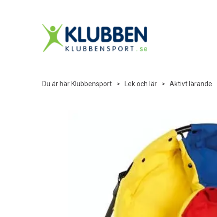
Du är här
Klubbensport
>
Lek och lär
>
Aktivt lärande