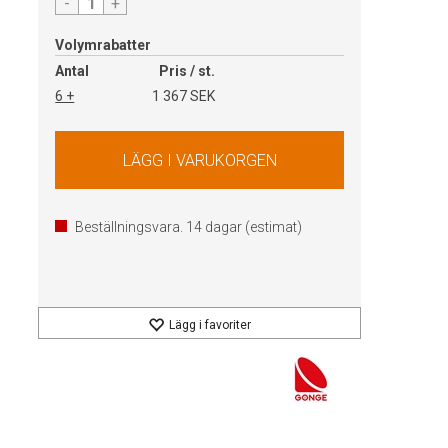
-
+
Volymrabatter
Antal
Pris / st.
6 +
1 367 SEK
Beställningsvara.
14
dagar (estimat)
Lägg i favoriter