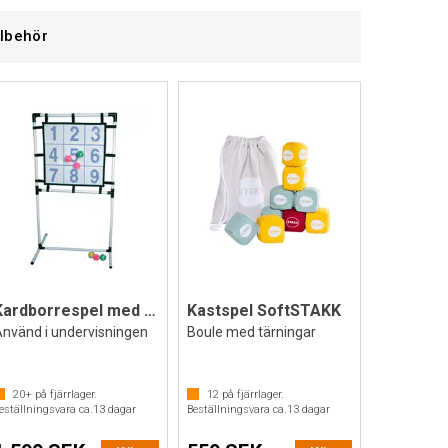
llbehör
Kardborrespel med siffror och bollar
Kastspel SoftSTAKK
Använd i undervisningen
Boule med tärningar
20+
på fjärrlager.
12
på fjärrlager.
eställningsvara ca.
13
dagar
Beställningsvara ca.
13
dagar