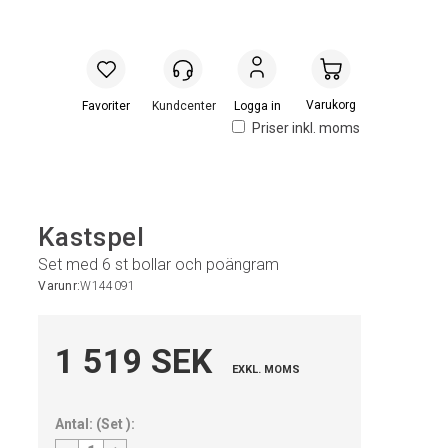
Handlevogn
Logga in
Priser inkl. moms
Kastspel
Set med 6 st bollar och poängram
Varunr:
W144091
1 519 SEK
EXKL. MOMS
Antal:
(
Set
):