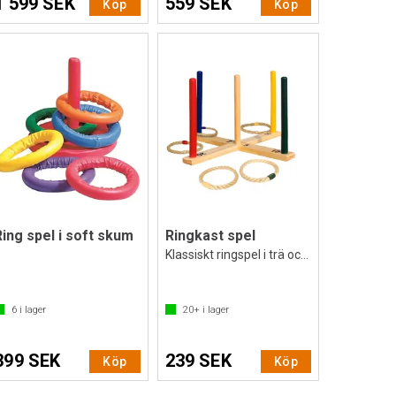
1 599 SEK
559 SEK
Köp
Köp
Ring spel i soft skum
Ringkast spel
Klassiskt ringspel i trä och hampa
6
i lager
20+
i lager
399 SEK
239 SEK
Köp
Köp