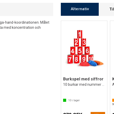
Alternativ
Ti
 öga-hand-koordinationen. Målet
beta med koncentration och
Burkspel med siffror
10 burkar med nummer och ärtpåsar
10
i lager
B