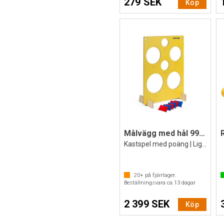
279 SEK
Köp
Målvägg med hål 99x74x1,6 cm
Kastspel med poäng | Liggande Cornhole
20+
på fjärrlager.
Beställningsvara ca.
13
dagar
2 399 SEK
Köp