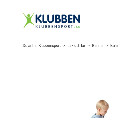
Du är här
Klubbensport
>
Lek och lär
>
Balans
>
Bala