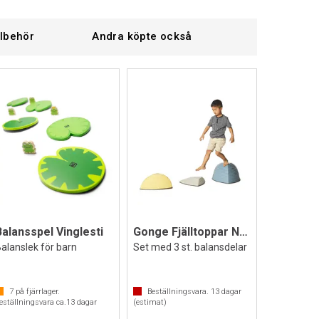
llbehör
Andra köpte också
Balansspel Vinglesti
Gonge Fjälltoppar Nordic
alanslek för barn
Set med 3 st. balansdelar
7
på fjärrlager.
Beställningsvara.
13
dagar
eställningsvara ca.
13
dagar
(estimat)