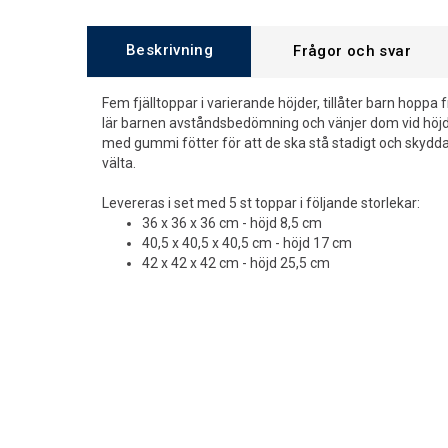
Beskrivning
Frågor och svar
Fem fjälltoppar i varierande höjder, tillåter barn hoppa f
lär barnen avståndsbedömning och vänjer dom vid höjd
med gummi fötter för att de ska stå stadigt och skydda
välta.
Levereras i set med 5 st toppar i följande storlekar:
36 x 36 x 36 cm - höjd 8,5 cm
40,5 x 40,5 x 40,5 cm - höjd 17 cm
42 x 42 x 42 cm - höjd 25,5 cm