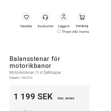
Handlevogn
Logga in
Priser inkl. moms
Balansstenar för
motorikbanor
Motorikstenar | 5 st fjälltoppar
Varunr:
1343016
1 199 SEK
EXKL. MOMS