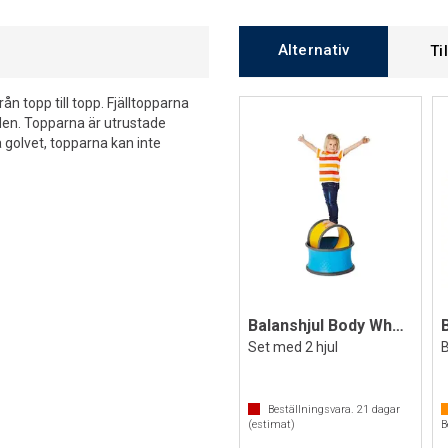
Alternativ
Ti
rån topp till topp. Fjälltopparna
en. Topparna är utrustade
 golvet, topparna kan inte
Balanshjul Body Wheels från Gonge
Set med 2 hjul
B
Beställningsvara.
21
dagar
(estimat)
B