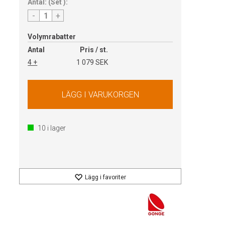
Antal:
(
Set
):
-
+
Volymrabatter
Antal
Pris / st.
4 +
1 079 SEK
10
i lager
Lägg i favoriter