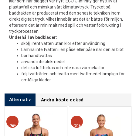
klar som när plagget var nytt. ECO C-Infinity ger nytt liv åt
plastavfall och minskar vårt klimatavtryck! Trycket på
baddräkten är producerat med den senaste tekniken inom
direkt digitalt tryck, vilket innebär att det är bättre för miljön,
eftersom det är minimalt med spill och vattenförbrukning i
tryckprocessen.
Underhåll av badkläder:
skölj i rent vatten utan klor efter användning
Lämna inte tvätten i en påse eller påse när den är blöt
bör handtvättas
använd inte blekmedel
det ska lufttorkas och inte nära värmekällor
följ tvättråden och tvätta med tvättmedel lämpliga för
ömtåliga kläder
Alternativ
Andra köpte också
70%
70%