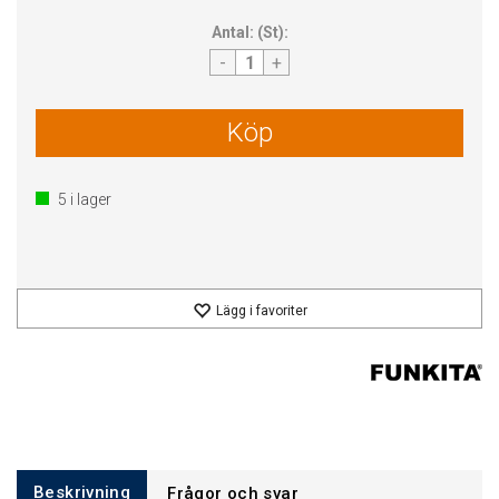
Antal:
(
St
):
-
+
Köp
5
i lager
Lägg i favoriter
Beskrivning
Frågor och svar