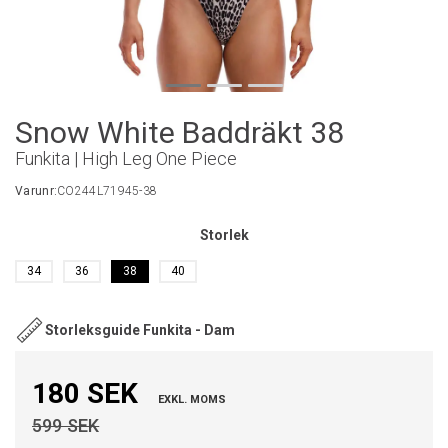
Snow White Baddräkt 38
Funkita | High Leg One Piece
Varunr:
CO244L71945-38
Storlek
34
36
38
40
Storleksguide Funkita - Dam
180 SEK
EXKL. MOMS
599 SEK