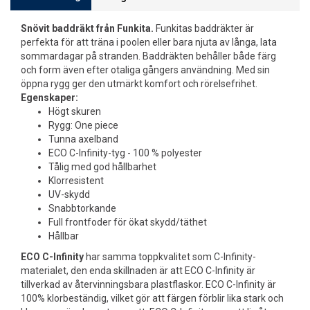
Snövit baddräkt från Funkita.
Funkitas baddräkter är
perfekta för att träna i poolen eller bara njuta av långa, lata
sommardagar på stranden. Baddräkten behåller både färg
och form även efter otaliga gångers användning. Med sin
öppna rygg ger den utmärkt komfort och rörelsefrihet.
Egenskaper:
Högt skuren
Rygg: One piece
Tunna axelband
ECO C-Infinity-tyg - 100 % polyester
Tålig med god hållbarhet
Klorresistent
UV-skydd
Snabbtorkande
Full frontfoder för ökat skydd/täthet
Hållbar
ECO C-Infinity
har samma toppkvalitet som C-Infinity-
materialet, den enda skillnaden är att ECO C-Infinity är
tillverkad av återvinningsbara plastflaskor. ECO C-Infinity är
100% klorbeständig, vilket gör att färgen förblir lika stark och