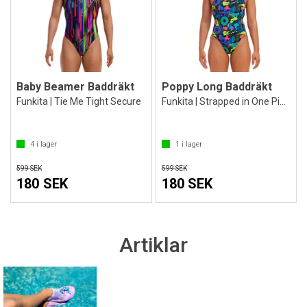
Baby Beamer Baddräkt
Poppy Long Baddräkt
Funkita | Tie Me Tight Secure
Funkita | Strapped in One Piece
4
i lager
1
i lager
599 SEK
599 SEK
180 SEK
180 SEK
Artiklar