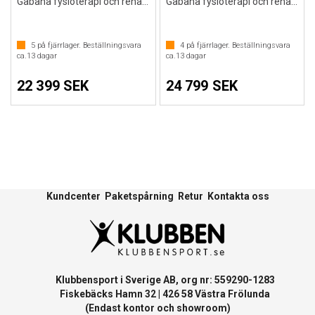
Gåbana fysioterapi och rehabilitering
Gåbana fysioterapi och rehabilitering
5
på fjärrlager. Beställningsvara
4
på fjärrlager. Beställningsvara
ca.
13
dagar
ca.
13
dagar
22 399 SEK
24 799 SEK
Kundcenter
Paketspårning
Retur
Kontakta oss
Klubbensport i Sverige AB, org nr: 559290-1283
Fiskebäcks Hamn 32 | 426 58 Västra Frölunda
(Endast kontor och showroom)