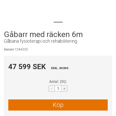
Gåbarr med räcken 6m
Gåbana fysioterapi och rehabilitering
Varunr:
1284355
47 599 SEK
EXKL. MOMS
Antal:
(
St
):
-
+
Köp